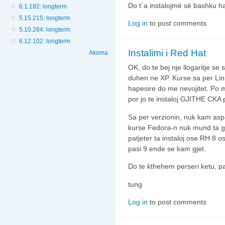
Do t´a instalojmë së bashku ha
6.1.182: longterm
5.15.215: longterm
Log in
to post comments
5.10.264: longterm
6.12.102: longterm
Instalimi i Red Hat
Akoma
OK, do te bej nje llogaritje s
duhen ne XP. Kurse sa per Lin
hapesire do me nevojitet. Po 
por jo te instaloj GJITHE CKA
Sa per verzionin, nuk kam asp
kurse Fedora-n nuk mund ta g
patjeter ta instaloj ose RH 8 o
pasi 9 ende se kam gjet.
Do te kthehem perseri ketu, p
tung
Log in
to post comments