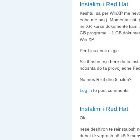
Instalimi i Red Hat
Keshtu, sa per WinXP me nevoj
edhe me pak). Momentalisht, 
ne XP, kurse dokumente kam 
GB programe + 1 GB dokument
Win XP.
Per Linux nuk di gje.
Sic thashe, nje here do ta inst
ndoshta do ta provoj edhe Fe
Ne mes RH8 dhe 9, cilen?
Log in
to post comments
Instalimi i Red Hat
Ok,
nëse dëshiron të reinstalosh ng
duhet të veprosh në këtë men