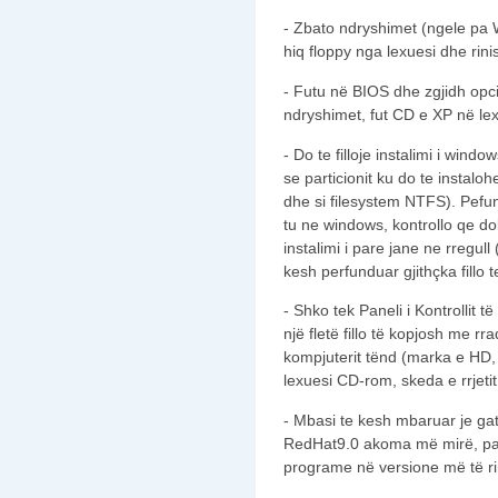
- Zbato ndryshimet (ngele pa W
hiq floppy nga lexuesi dhe rini
- Futu në BIOS dhe zgjidh opci
ndryshimet, fut CD e XP në lex
- Do te filloje instalimi i wind
se particionit ku do te instalo
dhe si filesystem NTFS). Pefun
tu ne windows, kontrollo qe d
instalimi i pare jane ne rregull 
kesh perfunduar gjithçka fillo t
- Shko tek Paneli i Kontrollit 
një fletë fillo të kopjosh me rr
kompjuterit tënd (marka e HD, 
lexuesi CD-rom, skeda e rrjeti
- Mbasi te kesh mbaruar je gati 
RedHat9.0 akoma më mirë, pasi
programe në versione më të r