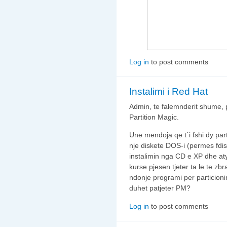
Log in
to post comments
Instalimi i Red Hat
Admin, te falemnderit shume, p
Partition Magic.
Une mendoja qe t´i fshi dy par
nje diskete DOS-i (permes fdisk
instalimin nga CD e XP dhe aty
kurse pjesen tjeter ta le te zb
ndonje programi per particion
duhet patjeter PM?
Log in
to post comments