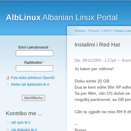
Main menu
Sk
ma
AlbLinux
Albanian Linux Portal
co
Shtëpia
›
Forume
›
LINUX
›
Hapat e pa
You are here
Instalimi i Red Hat
Emri i përdoruesit
*
Dje, 09/11/2003 - 1:27pd —
Buri
Fjalëkalimi
*
Ju lutem per ndihme!
Futu duke përdorur OpenID
Disku eshte 20 GB.
Kërko një fjalëkalim të ri
Dua te kem edhe Win XP edh
Sa per fillim, cilin OS duhet se
rregulloj particionet, sa GB pe
Cilin te zgjedh ne mes RH 8 
Kontribo me ...
një lajm të ri
--
Burimi
një diskutim të ri