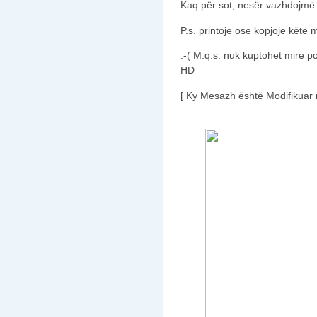
Kaq për sot, nesër vazhdojmë 
P.s. printoje ose kopjoje këtë 
:-( M.q.s. nuk kuptohet mire p
HD
[ Ky Mesazh është Modifikuar 