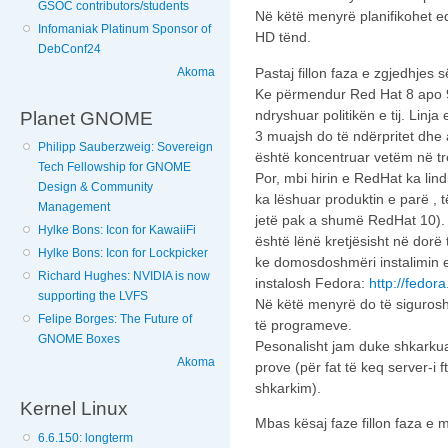
GSOC contributors/students
Në këtë menyrë planifikohet e
Infomaniak Platinum Sponsor of
HD tënd.
DebConf24
Pastaj fillon faza e zgjedhjes
Akoma
Ke përmendur Red Hat 8 apo 9
ndryshuar politikën e tij. Lin
Planet GNOME
3 muajsh do të ndërpritet dhe
Philipp Sauberzweig: Sovereign
është koncentruar vetëm në tr
Tech Fellowship for GNOME
Por, mbi hirin e RedHat ka lindu
Design & Community
ka lëshuar produktin e parë , t
Management
jetë pak a shumë RedHat 10).
Hylke Bons: Icon for KawaiiFi
është lënë kretjësisht në dorë 
Hylke Bons: Icon for Lockpicker
ke domosdoshmëri instalimin 
Richard Hughes: NVIDIA is now
instalosh Fedora:
http://fedor
supporting the LVFS
Në këtë menyrë do të sigurosh
Felipe Borges: The Future of
të programeve.
GNOME Boxes
Pesonalisht jam duke shkarkuar 
Akoma
prove (për fat të keq server-i 
shkarkim).
Kernel Linux
Mbas kësaj faze fillon faza e mir
6.6.150: longterm