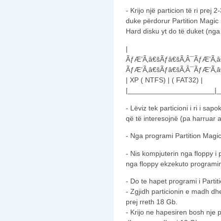
- Krijo një particion të ri pre
duke përdorur Partition Magic
Hard disku yt do të duket (ng
|
ÃƒÆ’Ã‚â€šÃƒâ€šÃ‚Â¯ÃƒÆ’Ã‚â
ÃƒÆ’Ã‚â€šÃƒâ€šÃ‚Â¯ÃƒÆ’Ã‚â
| XP ( NTFS) | ( FAT32) |
|______________________|_
- Lëviz tek particioni i ri i sa
që të interesojnë (pa harruar 
- Nga programi Partition Magic 
- Nis kompjuterin nga floppy i p
nga floppy ekzekuto programi
- Do te hapet programi i Parti
- Zgjidh particionin e madh dhe
prej rreth 18 Gb.
- Krijo ne hapesiren bosh nje p