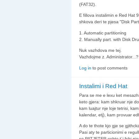
(FAT32).
E fillova instalimin e Red Hat 
shkova deri te pjesa "Disk Par
1. Automatic partitioning
2. Manually part. with Disk Dr
Nuk vazhdova me tej.
Vazhdojme z. Administrator...?
Log in
to post comments
Instalimi i Red Hat
Para se me e lexu ket mesazhi
keto gjera: kam shkruar nje d
kam luajtur nje loje tetrisi, k
kalendar, etj), kam provuar e
A do te thote kjo gje se gjithc
Pasi aty te particionimi e re
se PATJETER eshte t´i fshi nje 