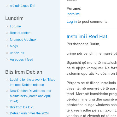
një udhëzues të ri
Forume:
Instalimi
Lundrimi
Log in
to post comments
Forume
Recent content
Instalimi i Red Hat
forumet e AlbLinux
Përshëndetje Burim,
blogs
udhëzues
urime për vendimin e marrë për
Agreguesi i feed
Sigurisht që mund të installo
në të njëjtin kompjuter. Në fa
Bits from Debian
sistemin operativ ku dëshiron t
Looking for the artwork for Trixie
Përpara se të fillosh instalimin 
the next Debian release
thjeshtë, në menyrë që të pa
New Debian Developers and
tënd. Merr në konsiderim prog
Maintainers (March and April
përdorimin e tij si dhe sasin
2024)
përdorësh si nga windows asht
Bits from the DPL
të kryesh edhe përsa i takon L
Debian welcomes the 2024
vendosur të zhytesh në të për