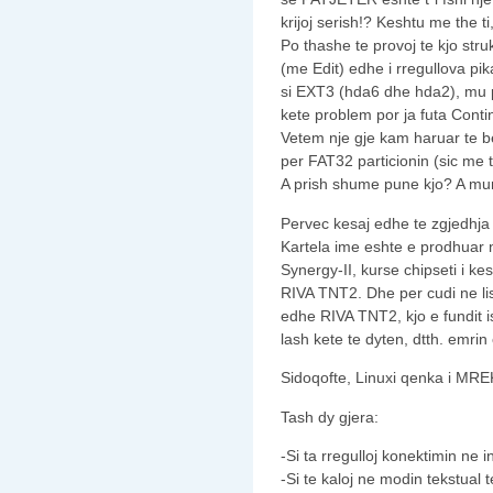
krijoj serish!? Keshtu me the t
Po thashe te provoj te kjo struk
(me Edit) edhe i rregullova pi
si EXT3 (hda6 dhe hda2), mu 
kete problem por ja futa Contin
Vetem nje gje kam haruar te b
per FAT32 particionin (sic me th
A prish shume pune kjo? A mun
Pervec kesaj edhe te zgjedhja 
Kartela ime eshte e prodhuar 
Synergy-II, kurse chipseti i k
RIVA TNT2. Dhe per cudi ne li
edhe RIVA TNT2, kjo e fundit i
lash kete te dyten, dtth. emrin
Sidoqofte, Linuxi qenka i M
Tash dy gjera:
-Si ta rregulloj konektimin ne i
-Si te kaloj ne modin tekstual t