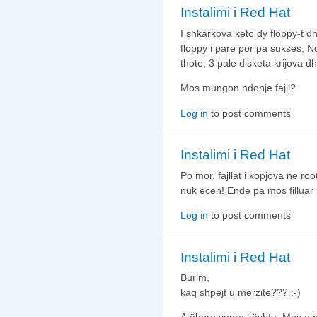
Instalimi i Red Hat
I shkarkova keto dy floppy-t d
floppy i pare por pa sukses, N
thote, 3 pale disketa krijova dh
Mos mungon ndonje fajll?
Log in
to post comments
Instalimi i Red Hat
Po mor, fajllat i kopjova ne root
nuk ecen! Ende pa mos filluar
Log in
to post comments
Instalimi i Red Hat
Burim,
kaq shpejt u mërzite??? :-)