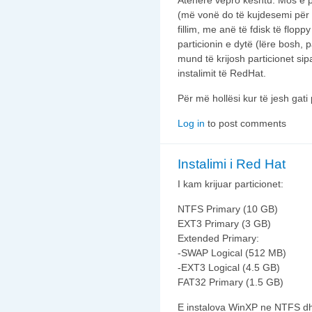
Atëhere vepro kështu: Mos e pr
(më vonë do të kujdesemi për 
fillim, me anë të fdisk të flo
particionin e dytë (lëre bosh, 
mund të krijosh particionet s
instalimit të RedHat.
Për më hollësi kur të jesh gati p
Log in
to post comments
Instalimi i Red Hat
I kam krijuar particionet:
NTFS Primary (10 GB)
EXT3 Primary (3 GB)
Extended Primary:
-SWAP Logical (512 MB)
-EXT3 Logical (4.5 GB)
FAT32 Primary (1.5 GB)
E instalova WinXP ne NTFS dh