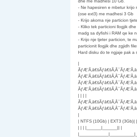
dhe me madhesi 10 Gb.
- Ne hapesiren e mbetur krijo nj
(ose ext3) me madhesi 3 Gb
- Krijo akoma nje particion tjet
- Kliko tek particioni llogjik dhe
madg sa dyfishi i RAM qe ke n
- Krijo nje tjeter particion, t
particionit llogjik dhe zgjidh f
Hard disku do te ngjaje pak a
|
ÃƒÆ’Ã‚â€šÃƒâ€šÃ‚Â¯ÃƒÆ’Ã‚â
ÃƒÆ’Ã‚â€šÃƒâ€šÃ‚Â¯ÃƒÆ’Ã‚â
ÃƒÆ’Ã‚â€šÃƒâ€šÃ‚Â¯ÃƒÆ’Ã‚â
ÃƒÆ’Ã‚â€šÃƒâ€šÃ‚Â¯ÃƒÆ’Ã‚â
| | | |
ÃƒÆ’Ã‚â€šÃƒâ€šÃ‚Â¯ÃƒÆ’Ã‚â
ÃƒÆ’Ã‚â€šÃƒâ€šÃ‚Â¯ÃƒÆ’Ã‚â
|
| NTFS (10Gb) | EXT3 (3Gb)| 
| | | |______|______|| |
|____________|__________|