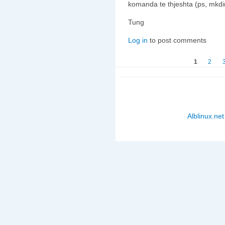
komanda te thjeshta (ps, mkdir,
Tung
Log in
to post comments
Faqet
1
2
Alblinux.net