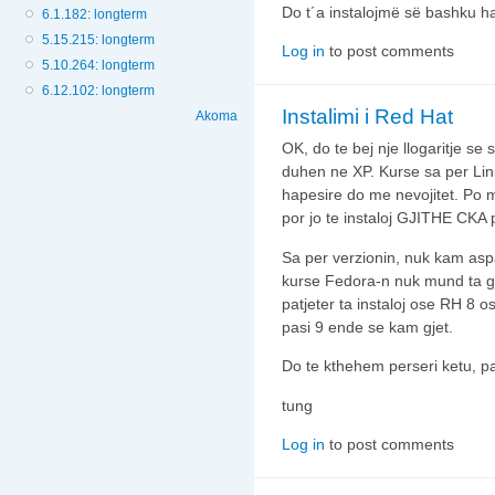
Do t´a instalojmë së bashku ha
6.1.182: longterm
5.15.215: longterm
Log in
to post comments
5.10.264: longterm
6.12.102: longterm
Instalimi i Red Hat
Akoma
OK, do te bej nje llogaritje s
duhen ne XP. Kurse sa per Lin
hapesire do me nevojitet. Po 
por jo te instaloj GJITHE CKA
Sa per verzionin, nuk kam asp
kurse Fedora-n nuk mund ta g
patjeter ta instaloj ose RH 8 o
pasi 9 ende se kam gjet.
Do te kthehem perseri ketu, p
tung
Log in
to post comments