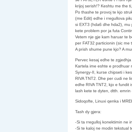
krijoj serish!? Keshtu me the t
Po thashe te provoj te kjo struk
(me Edit) edhe i rregullova pi
si EXT3 (hda6 dhe hda2), mu 
kete problem por ja futa Contin
Vetem nje gje kam haruar te b
per FAT32 particionin (sic me th
A prish shume pune kjo? A mun
Pervec kesaj edhe te zgjedhja 
Kartela ime eshte e prodhuar 
Synergy-II, kurse chipseti i k
RIVA TNT2. Dhe per cudi ne li
edhe RIVA TNT2, kjo e fundit i
lash kete te dyten, dtth. emrin
Sidoqofte, Linuxi qenka i M
Tash dy gjera:
-Si ta rregulloj konektimin ne i
-Si te kaloj ne modin tekstual t