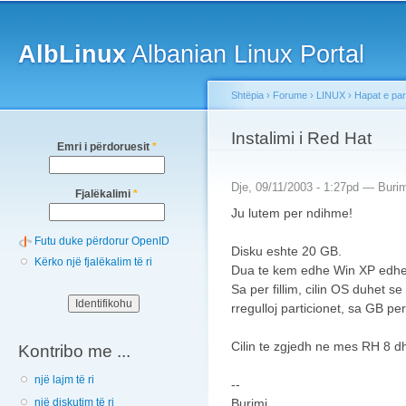
Main menu
Sk
ma
AlbLinux
Albanian Linux Portal
co
Shtëpia
›
Forume
›
LINUX
›
Hapat e pa
You are here
Instalimi i Red Hat
Emri i përdoruesit
*
Dje, 09/11/2003 - 1:27pd —
Buri
Fjalëkalimi
*
Ju lutem per ndihme!
Futu duke përdorur OpenID
Disku eshte 20 GB.
Kërko një fjalëkalim të ri
Dua te kem edhe Win XP edh
Sa per fillim, cilin OS duhet se
rregulloj particionet, sa GB pe
Cilin te zgjedh ne mes RH 8 
Kontribo me ...
një lajm të ri
--
Burimi
një diskutim të ri