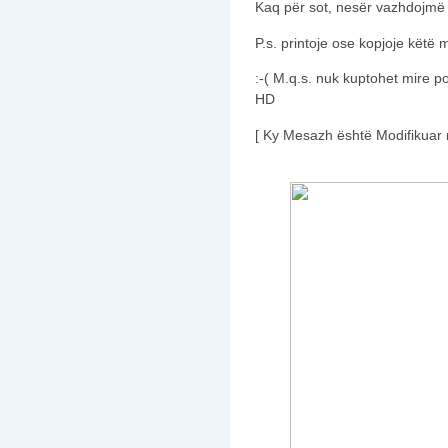
Kaq për sot, nesër vazhdojmë 
P.s. printoje ose kopjoje këtë 
:-( M.q.s. nuk kuptohet mire p
HD
[ Ky Mesazh është Modifikuar 