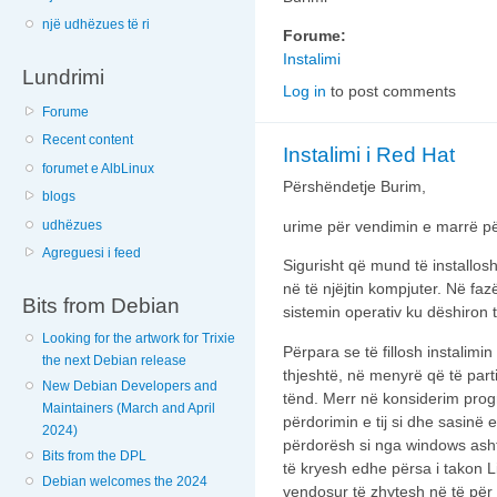
një udhëzues të ri
Forume:
Instalimi
Lundrimi
Log in
to post comments
Forume
Recent content
Instalimi i Red Hat
forumet e AlbLinux
Përshëndetje Burim,
blogs
udhëzues
urime për vendimin e marrë për
Agreguesi i feed
Sigurisht që mund të installo
në të njëjtin kompjuter. Në fa
Bits from Debian
sistemin operativ ku dëshiron t
Looking for the artwork for Trixie
Përpara se të fillosh instalimin 
the next Debian release
thjeshtë, në menyrë që të pa
New Debian Developers and
tënd. Merr në konsiderim prog
Maintainers (March and April
përdorimin e tij si dhe sasin
2024)
përdorësh si nga windows asht
Bits from the DPL
të kryesh edhe përsa i takon L
Debian welcomes the 2024
vendosur të zhytesh në të për