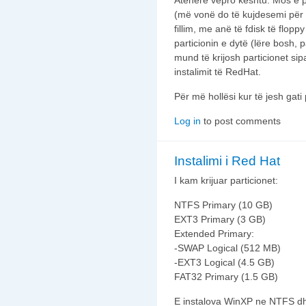
Atëhere vepro kështu: Mos e pr
(më vonë do të kujdesemi për 
fillim, me anë të fdisk të flo
particionin e dytë (lëre bosh, 
mund të krijosh particionet s
instalimit të RedHat.
Për më hollësi kur të jesh gati p
Log in
to post comments
Instalimi i Red Hat
I kam krijuar particionet:
NTFS Primary (10 GB)
EXT3 Primary (3 GB)
Extended Primary:
-SWAP Logical (512 MB)
-EXT3 Logical (4.5 GB)
FAT32 Primary (1.5 GB)
E instalova WinXP ne NTFS dh