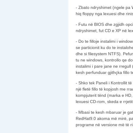
- Zbato ndryshimet (ngele pa W
hiq floppy nga lexuesi dhe rini
- Futu në BIOS dhe zgjidh opci
ndryshimet, fut CD e XP në lex
- Do te filloje instalimi i wind
se particionit ku do te instalo
dhe si filesystem NTFS). Pefun
tu ne windows, kontrollo qe d
instalimi i pare jane ne rregull 
kesh perfunduar gjithçka fillo t
- Shko tek Paneli i Kontrollit 
një fletë fillo të kopjosh me rr
kompjuterit tënd (marka e HD, 
lexuesi CD-rom, skeda e rrjeti
- Mbasi te kesh mbaruar je gati 
RedHat9.0 akoma më mirë, pasi
programe në versione më të r