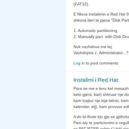
(FAT32).
E fillova instalimin e Red Hat 
shkova deri te pjesa "Disk Par
1. Automatic partitioning
2. Manually part. with Disk Dr
Nuk vazhdova me tej.
Vazhdojme z. Administrator...?
Log in
to post comments
Instalimi i Red Hat
Para se me e lexu ket mesazhi
keto gjera: kam shkruar nje d
kam luajtur nje loje tetrisi, k
kalendar, etj), kam provuar e
A do te thote kjo gje se gjithc
Pasi aty te particionimi e re
se PATJETER eshte t´i fshi nje 