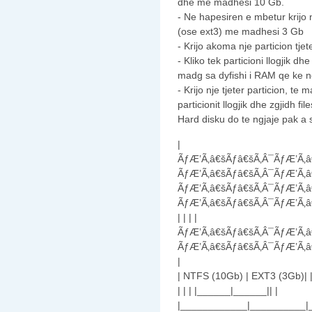
dhe me madhesi 10 Gb.
- Ne hapesiren e mbetur krijo nj
(ose ext3) me madhesi 3 Gb
- Krijo akoma nje particion tjet
- Kliko tek particioni llogjik dhe
madg sa dyfishi i RAM qe ke n
- Krijo nje tjeter particion, t
particionit llogjik dhe zgjidh f
Hard disku do te ngjaje pak a
|
ÃƒÆ’Ã‚â€šÃƒâ€šÃ‚Â¯ÃƒÆ’Ã‚â
ÃƒÆ’Ã‚â€šÃƒâ€šÃ‚Â¯ÃƒÆ’Ã‚â
ÃƒÆ’Ã‚â€šÃƒâ€šÃ‚Â¯ÃƒÆ’Ã‚â
ÃƒÆ’Ã‚â€šÃƒâ€šÃ‚Â¯ÃƒÆ’Ã‚â
| | | |
ÃƒÆ’Ã‚â€šÃƒâ€šÃ‚Â¯ÃƒÆ’Ã‚â
ÃƒÆ’Ã‚â€šÃƒâ€šÃ‚Â¯ÃƒÆ’Ã‚â
|
| NTFS (10Gb) | EXT3 (3Gb)| 
| | | |______|______|| |
|____________|__________|