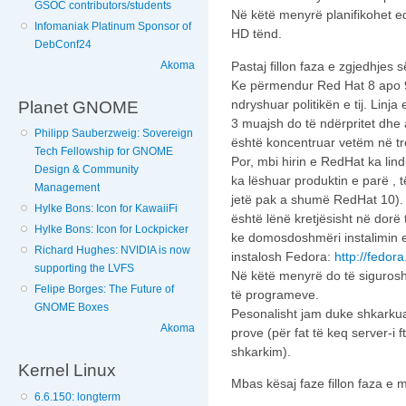
GSOC contributors/students
Në këtë menyrë planifikohet e
Infomaniak Platinum Sponsor of
HD tënd.
DebConf24
Pastaj fillon faza e zgjedhjes
Akoma
Ke përmendur Red Hat 8 apo 9
ndryshuar politikën e tij. Lin
Planet GNOME
3 muajsh do të ndërpritet dhe
Philipp Sauberzweig: Sovereign
është koncentruar vetëm në tr
Tech Fellowship for GNOME
Por, mbi hirin e RedHat ka lindu
Design & Community
ka lëshuar produktin e parë , t
Management
jetë pak a shumë RedHat 10).
Hylke Bons: Icon for KawaiiFi
është lënë kretjësisht në dorë 
Hylke Bons: Icon for Lockpicker
ke domosdoshmëri instalimin 
Richard Hughes: NVIDIA is now
instalosh Fedora:
http://fedor
supporting the LVFS
Në këtë menyrë do të sigurosh
Felipe Borges: The Future of
të programeve.
GNOME Boxes
Pesonalisht jam duke shkarkuar 
Akoma
prove (për fat të keq server-i 
shkarkim).
Kernel Linux
Mbas kësaj faze fillon faza e mir
6.6.150: longterm