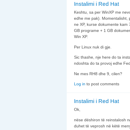
Instalimi i Red Hat
Keshtu, sa per WinXP me nevoj
edhe me pak). Momentalisht, 
ne XP, kurse dokumente kam 
GB programe + 1 GB dokument
Win XP.
Per Linux nuk di gje.
Sic thashe, nje here do ta inst
ndoshta do ta provoj edhe Fe
Ne mes RH8 dhe 9, cilen?
Log in
to post comments
Instalimi i Red Hat
Ok,
nëse dëshiron të reinstalosh ng
duhet të veprosh në këtë men