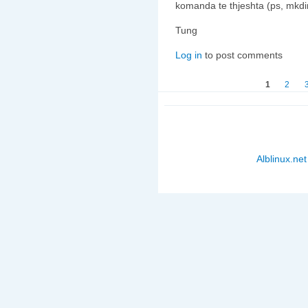
komanda te thjeshta (ps, mkdir,
Tung
Log in
to post comments
Faqet
1
2
Alblinux.net