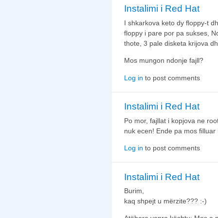
Instalimi i Red Hat
I shkarkova keto dy floppy-t d
floppy i pare por pa sukses, N
thote, 3 pale disketa krijova dh
Mos mungon ndonje fajll?
Log in
to post comments
Instalimi i Red Hat
Po mor, fajllat i kopjova ne root
nuk ecen! Ende pa mos filluar
Log in
to post comments
Instalimi i Red Hat
Burim,
kaq shpejt u mërzite??? :-)