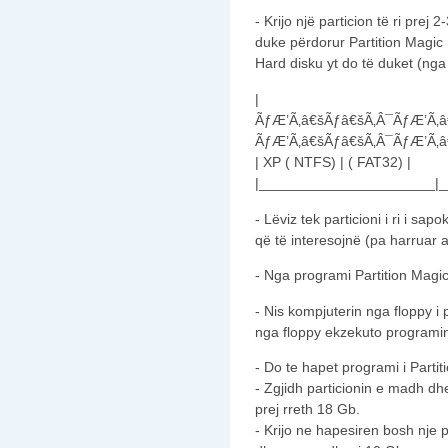
- Krijo një particion të ri pre
duke përdorur Partition Magic
Hard disku yt do të duket (ng
|
ÃƒÆ’Ã‚â€šÃƒâ€šÃ‚Â¯ÃƒÆ’Ã‚â
ÃƒÆ’Ã‚â€šÃƒâ€šÃ‚Â¯ÃƒÆ’Ã‚â
| XP ( NTFS) | ( FAT32) |
|______________________|_
- Lëviz tek particioni i ri i sa
që të interesojnë (pa harruar 
- Nga programi Partition Magic 
- Nis kompjuterin nga floppy i p
nga floppy ekzekuto programi
- Do te hapet programi i Parti
- Zgjidh particionin e madh dhe
prej rreth 18 Gb.
- Krijo ne hapesiren bosh nje p