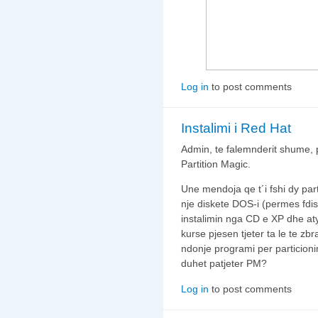
Log in
to post comments
Instalimi i Red Hat
Admin, te falemnderit shume, p
Partition Magic.
Une mendoja qe t´i fshi dy par
nje diskete DOS-i (permes fdisk
instalimin nga CD e XP dhe aty
kurse pjesen tjeter ta le te zb
ndonje programi per particion
duhet patjeter PM?
Log in
to post comments