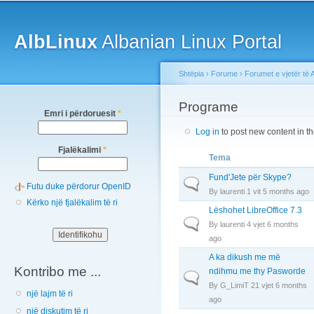
Main menu
Sk
ma
AlbLinux
Albanian Linux Portal
co
Shtëpia
›
Forume
›
Forumet e vjetër të 
You are here
Programe
Emri i përdoruesit
*
Log in
to post new content in t
Fjalëkalimi
*
Tema
Fund'Jete për Skype?
Normal topic
Futu duke përdorur OpenID
By
laurenti
1 vit 5 months ago
Kërko një fjalëkalim të ri
Lëshohet LibreOffice 7.3
Normal topic
By
laurenti
4 vjet 6 months
ago
A ka dikush me më
Kontribo me ...
ndihmu me thy Pasworde
Normal topic
By
G_LimiT
21 vjet 6 months
një lajm të ri
ago
një diskutim të ri