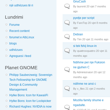
GnuCash
një udhëzues të ri
Normal topic
By
laurenti
20 vjet 7 months
ago
Lundrimi
pyetje per script
Normal topic
By
FareTop
20 vjet 8 months
Forume
ago
Recent content
Debian
Normal topic
forumet e AlbLinux
By
Tim
20 vjet 11 months ago
blogs
si tek fshij linux-in
udhëzues
Normal topic
By
quattroxquattro
20 vjet 11
months ago
Agreguesi i feed
Ndihme per nje Fuksion
Planet GNOME
ne gjuhen C
Normal topic
By
Administratori
20 vjet 12
Philipp Sauberzweig: Sovereign
months ago
Tech Fellowship for GNOME
ndihme ne ansi c
Design & Community
Normal topic
By
x_files
21 vjet 2 months
Management
ago
Hylke Bons: Icon for KawaiiFi
Mozilla family shume e
Hylke Bons: Icon for Lockpicker
ngadalte.
Richard Hughes: NVIDIA is now
Normal topic
By
COReE
21 vjet 5 months