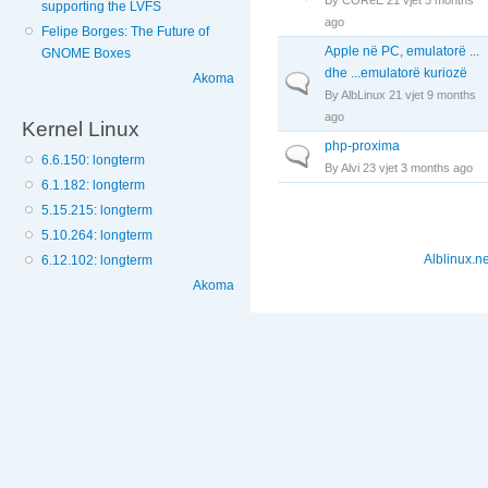
supporting the LVFS
ago
Felipe Borges: The Future of
Apple në PC, emulatorë ...
GNOME Boxes
dhe ...emulatorë kuriozë
Akoma
Normal topic
By
AlbLinux
21 vjet 9 months
ago
Kernel Linux
php-proxima
Normal topic
6.6.150: longterm
By
Alvi
23 vjet 3 months ago
6.1.182: longterm
5.15.215: longterm
5.10.264: longterm
Alblinux.ne
6.12.102: longterm
Akoma