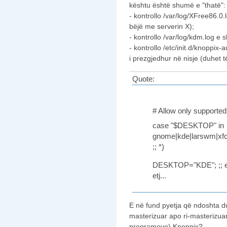
kështu është shumë e "thatë":
- kontrollo /var/log/XFree86.0.
bëjë me serverin X);
- kontrollo /var/log/kdm.log e s
- kontrollo /etc/init.d/knoppi
i prezgjedhur në nisje (duhet 
Quote:
# Allow only support
case "$DESKTOP" in
gnome|kde|larswm|xf
;; *)
DESKTOP="KDE"; ;; 
etj...
E në fund pyetja që ndoshta duh
masterizuar apo ri-masterizua
programeve) Knoppix?