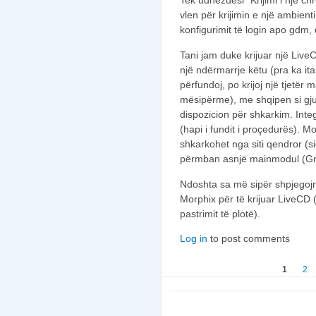
Tek udhezuesi "Krijimi i një c
vlen për krijimin e një ambient
konfigurimit të login apo gdm,
Tani jam duke krijuar një Liv
një ndërmarrje këtu (pra ka ita
përfundoj, po krijoj një tjetë
mësipërme), me shqipen si gj
dispozicion për shkarkim. Int
(hapi i fundit i proçedurës).
shkarkohet nga siti qendror (s
përmban asnjë mainmodul (Gn
Ndoshta sa më sipër shpjegoj
Morphix për të krijuar LiveCD
pastrimit të plotë).
Log in
to post comments
Faqet
1
2