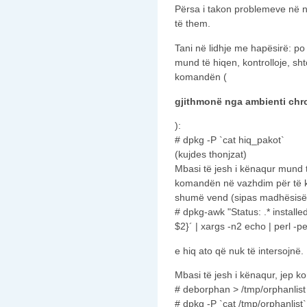
Përsa i takon problemeve në ni
të them.
Tani në lidhje me hapësirë: p
mund të hiqen, kontrolloje, sh
komandën (
gjithmonë nga ambienti chr
):
# dpkg -P `cat hiq_pakot`
(kujdes thonjzat)
Mbasi të jesh i kënaqur mund
komandën në vazhdim për të k
shumë vend (sipas madhësisë
# dpkg-awk "Status: .* installe
$2}´ | xargs -n2 echo | perl -pe
e hiq ato që nuk të intersojnë.
Mbasi të jesh i kënaqur, jep k
# deborphan > /tmp/orphanlist
# dpkg -P `cat /tmp/orphanlist`