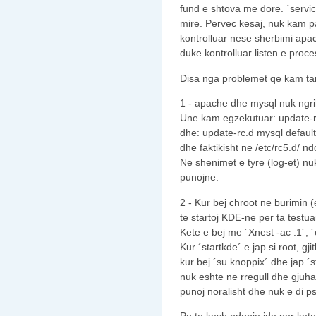
fund e shtova me dore. ´servi
mire. Pervec kesaj, nuk kam 
kontrolluar nese sherbimi apac
duke kontrolluar listen e proc
Disa nga problemet qe kam tan
1 - apache dhe mysql nuk ngrih
Une kam egzekutuar: update-r
dhe: update-rc.d mysql defaul
dhe faktikisht ne /etc/rc5.d/
Ne shenimet e tyre (log-et) nu
punojne.
2 - Kur bej chroot ne burimin 
te startoj KDE-ne per ta testua
Kete e bej me ´Xnest -ac :1´, 
Kur ´startkde´ e jap si root, gj
kur bej ´su knoppix´ dhe jap ´
nuk eshte ne rregull dhe gjuh
punoj noralisht dhe nuk e di ps