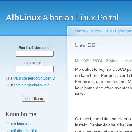
Main menu
Sk
ma
AlbLinux
Albanian Linux Portal
co
Shtëpia
›
Forume
›
LINUX
›
Hapat e pa
You are here
Live CD
Emri i përdoruesit
*
Mar, 02/11/2004 - 2:24md —
das
Fjalëkalimi
*
Me duhet te bej nje LiveCD pe
qe kam bere. Por po vij verdall
Futu duke përdorur OpenID
Knoppix-it, apo me mire me M
Kërko një fjalëkalim të ri
kollajshme dhe cfare avantaz
keto?
Kontribo me ...
Gjithsesi, me duket se cilend
një lajm të ri
instaloj Debian-in dhe ti bej k
dokumentacionet qe kam pare, 
një diskutim të ri