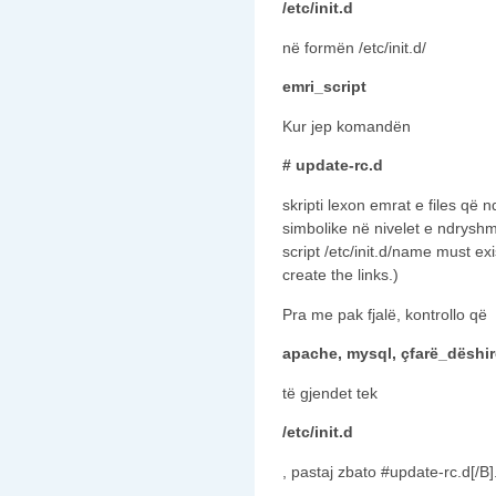
/etc/init.d
në formën /etc/init.d/
emri_script
Kur jep komandën
# update-rc.d
skripti lexon emrat e files që nd
simbolike në nivelet e ndryshm
script /etc/init.d/name must ex
create the links.)
Pra me pak fjalë, kontrollo që
apache, mysql, çfarë_dëshi
të gjendet tek
/etc/init.d
, pastaj zbato #update-rc.d[/B]