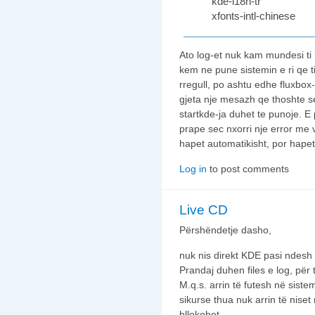
kde-i18n-tr
xfonts-intl-chinese
Ato log-et nuk kam mundesi ti 
kem ne pune sistemin e ri qe t
rregull, po ashtu edhe fluxbox-i
gjeta nje mesazh qe thoshte se
startkde-ja duhet te punoje. E p
prape sec nxorri nje error me
hapet automatikisht, por hapet
Log in
to post comments
Live CD
Përshëndetje dasho,
nuk nis direkt KDE pasi ndesh 
Prandaj duhen files e log, për 
M.q.s. arrin të futesh në sist
sikurse thua nuk arrin të niset
bllokohet.