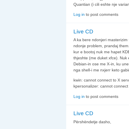
Quantian (i cili eshte nje varia
Log in
to post comments
Live CD
A ka bere ndonjeri masterizim 
ndonje problem, prandaj them. 
kur e bootoj nuk me hapet KDE
thjeshte (me duket xfce). Nuk 
Debian-in ose me X-in, ku une 
nga shell-i me nxjerr keto gab
kwin: cannot connect to X ser
kpersonalizer: cannot connect 
Log in
to post comments
Live CD
Përshëndetje dasho,