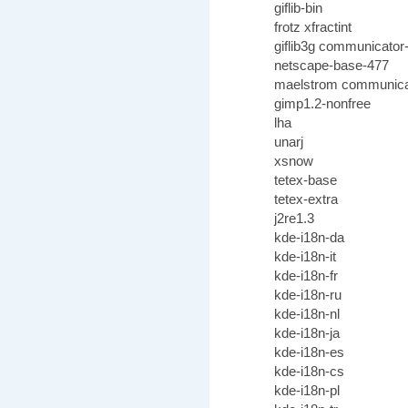
giflib-bin
frotz xfractint
giflib3g communicator
netscape-base-477
maelstrom communica
gimp1.2-nonfree
lha
unarj
xsnow
tetex-base
tetex-extra
j2re1.3
kde-i18n-da
kde-i18n-it
kde-i18n-fr
kde-i18n-ru
kde-i18n-nl
kde-i18n-ja
kde-i18n-es
kde-i18n-cs
kde-i18n-pl