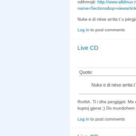
ndihmojë:
http://www.alblinux
name=Sections&op=viewarticl
Nuke e di nëse arrita t´u përgji
Log in
to post comments
Live CD
Quote:
Nuke e di nëse arrita t´
Rrofsh. Ti i dhe pergjigjet. M
kuptoj gjerat ;) Do mundohem 
Log in
to post comments