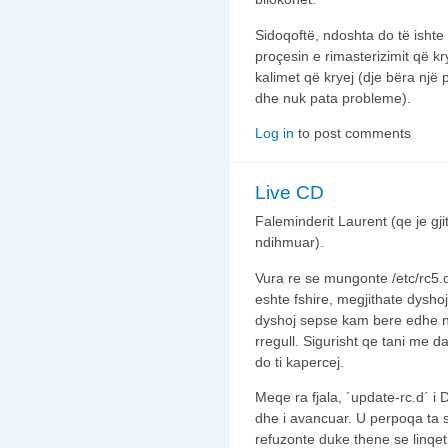
Sidoqoftë, ndoshta do të isht
proçesin e rimasterizimit që k
kalimet që kryej (dje bëra një 
dhe nuk pata probleme).
Log in
to post comments
Live CD
Faleminderit Laurent (qe je gj
ndihmuar).
Vura re se mungonte /etc/rc5.
eshte fshire, megjithate dysho
dyshoj sepse kam bere edhe n
rregull. Sigurisht qe tani me d
do ti kapercej.
Meqe ra fjala, ´update-rc.d´ i
dhe i avancuar. U perpoqa ta s
refuzonte duke thene se linqe