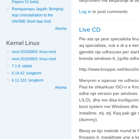
detyrohem me keqardhje te bej
Papers 51.beta)
Ramayanapu Jagath: Bringing
Log in
to post comments
App Uninstallation to the
GNOME Shell App Grid
Akoma
Live CD
Per ata qe jane specialista lin
Kernel Linux
aq specialista, nuk e di a e k
gjendet nje udhezues per start
next-20260805: linux-next
brenda windows-it, (qofte edhe
next-20260803: linux-next
7.1.6: stable
http://www.knoppix.net/docs/i
6.18.42: longterm
Menyren e sqaruar ne udhezues
6.12.101: longterm
Pasi ke shkarkuar ISO-n e Kno
Akoma
edhe nje version per windows 
LILO), dhe me disa konfigurime
boot system me Windows dhe K
instalime, etj. etj. Kaq pak gj
(dummy).
Besoj se kjo metode mund te f
Knoppix-it, megjithate une e 