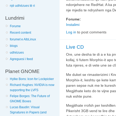
ndonjehere ne RedHat. A ka pr
një udhëzues të ri
nje mjedis te ndryshem nga D
Lundrimi
Forume:
Instalimi
Forume
Log in
to post comments
Recent content
forumet e AlbLinux
blogs
Live CD
udhëzues
Ore, une desha te di a e ka pr
Agreguesi i feed
kollaj, ti futem Morphix-it apo 
futa njeres, e di vete une se cfar
Planet GNOME
Me duket se rimasterizimi i Kn
Hylke Bons: Icon for Lockpicker
Morphix-it, keshtu qe kete ka
Richard Hughes: NVIDIA is now
paren sepse nuk me le kuresht
supporting the LVFS
Megjithate keto do te vijne pa
Felipe Borges: The Future of
nuk eshte pune.
GNOME Boxes
Megjithate rrofsh per keshillen
Lucas Baudin: Visual
Pikerisht 3GB vend te lire d
Signatures in Papers (and