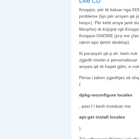
Live CD
Knoppix, për të kaluar nga 
probleme (kjo për arsyen që jo
hequr). Për këtë arsye janë du
Morphix) të krijojnë një Knop
Knoppix-GNOME (pra me çfarë
njërin apo tjetrin desktop).
Ki parasysh që p.sh. kwin nuk
zgjedh nivelin e personalizuar
arsyea që të hapet gdm, e nuk
Përsa i takon zgjedhjes së sh
(
dpkg-reconfigure locales
, pasi t´i kesh instaluar me
apt-get install locales
).