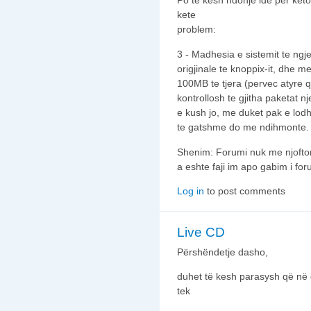
Po te kesh ndonje ide per ket
kete
problem:
3 - Madhesia e sistemit te n
origjinale te knoppix-it, dhe me
100MB te tjera (pervec atyre qe
kontrollosh te gjitha paketat n
e kush jo, me duket pak e lodh
te gatshme do me ndihmonte.
Shenim: Forumi nuk me njofto
a eshte faji im apo gabim i for
Log in
to post comments
Live CD
Përshëndetje dasho,
duhet të kesh parasysh që në d
tek