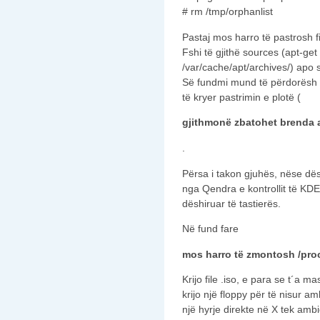
# rm /tmp/orphanlist
Pastaj mos harro të pastrosh fi
Fshi të gjithë sources (apt-get
/var/cache/apt/archives/) apo 
Së fundmi mund të përdorësh dh
të kryer pastrimin e plotë (
gjithmonë zbatohet brenda 
.
Përsa i takon gjuhës, nëse d
nga Qendra e kontrollit të KD
dëshiruar të tastierës.
Në fund fare
mos harro të zmontosh /proc
Krijo file .iso, e para se t´a m
krijo një floppy për të nisur a
një hyrje direkte në X tek ambie