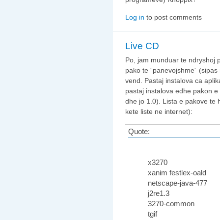
Log in
to post comments
Live CD
Po, jam munduar te ndryshoj pe
pako te ´panevojshme´ (sipas 
vend. Pastaj instalova ca apl
pastaj instalova edhe pakon e f
dhe jo 1.0). Lista e pakove te 
kete liste ne internet):
Quote:
x3270
xanim festlex-oald
netscape-java-477
j2re1.3
3270-common
tgif