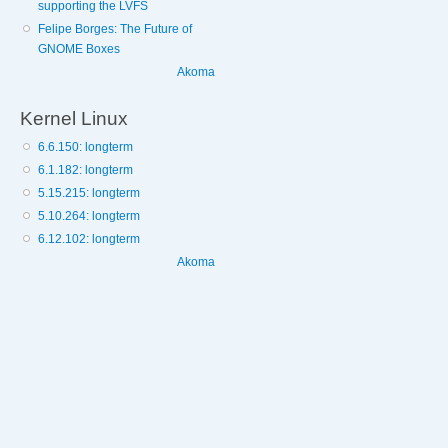
supporting the LVFS
Felipe Borges: The Future of
GNOME Boxes
Akoma
Kernel Linux
6.6.150: longterm
6.1.182: longterm
5.15.215: longterm
5.10.264: longterm
6.12.102: longterm
Akoma