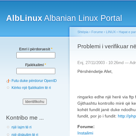
Main menu
Sk
ma
AlbLinux
Albanian Linux Portal
co
Shtëpia
›
Forume
›
LINUX
›
Hapat e pa
You are here
Problemi i verifikuar
Emri i përdoruesit
*
Enj, 27/11/2003 - 10:26md —
Adm
Fjalëkalimi
*
Përshëndetje Afet,
Futu duke përdorur OpenID
Kërko një fjalëkalim të ri
ringarko edhe një herë via ftp 
Gjithashtu kontrollo mirë që ke 
kohët fundit janë duke ndodhur
fundit, por jo i fundit:
http://ph
Kontribo me ...
Forume:
një lajm të ri
Instalimi
një diskutim të ri