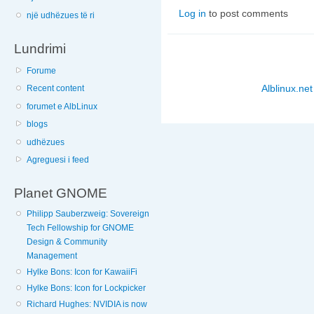
Log in
to post comments
një udhëzues të ri
Lundrimi
Forume
Alblinux.net
Recent content
forumet e AlbLinux
blogs
udhëzues
Agreguesi i feed
Planet GNOME
Philipp Sauberzweig: Sovereign
Tech Fellowship for GNOME
Design & Community
Management
Hylke Bons: Icon for KawaiiFi
Hylke Bons: Icon for Lockpicker
Richard Hughes: NVIDIA is now