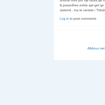
shume mire por nje dicka qe 
& pasardhes eshte apt-get qe
sistemit...ma te vertete i "frik
Log in
to post comments
Alblinux.net