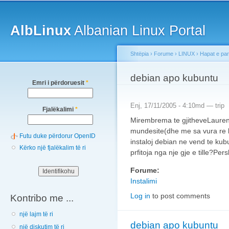
Main menu
Sk
ma
AlbLinux
Albanian Linux Portal
co
Shtëpia
›
Forume
›
LINUX
›
Hapat e pa
You are here
debian apo kubuntu
Emri i përdoruesit
*
Enj, 17/11/2005 - 4:10md —
trip
Fjalëkalimi
*
Mirembrema te gjitheveLaurent
mundesite(dhe me sa vura re kjo
Futu duke përdorur OpenID
instaloj debian ne vend te ku
Kërko një fjalëkalim të ri
prfitoja nga nje gje e tille?Per
Forume:
Instalimi
Log in
to post comments
Kontribo me ...
një lajm të ri
debian apo kubuntu
një diskutim të ri