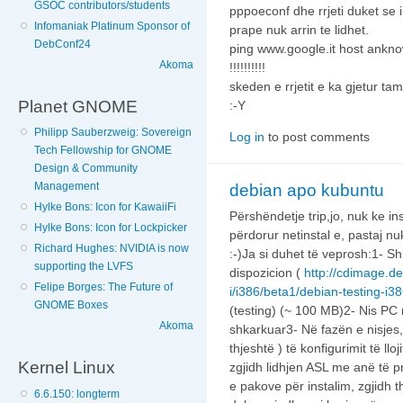
GSOC contributors/students
pppoeconf dhe rrjeti duket se i
Infomaniak Platinum Sponsor of
prape nuk arrin te lidhet.
DebConf24
ping www.google.it host ankn
Akoma
!!!!!!!!!!
skeden e rrjetit e ka gjetur tam
Planet GNOME
:-Y
Philipp Sauberzweig: Sovereign
Log in
to post comments
Tech Fellowship for GNOME
Design & Community
Management
debian apo kubuntu
Hylke Bons: Icon for KawaiiFi
Përshëndetje trip,jo, nuk ke i
Hylke Bons: Icon for Lockpicker
përdorur netinstal e, pastaj nu
Richard Hughes: NVIDIA is now
:-)Ja si duhet të veprosh:1- Sh
supporting the LVFS
dispozicion (
http://cdimage.d
Felipe Borges: The Future of
i/i386/beta1/debian-testing-i38
GNOME Boxes
(testing) (~ 100 MB)2- Nis PC 
Akoma
shkarkuar3- Në fazën e nisjes,
thjeshtë ) të konfigurimit të lloj
Kernel Linux
zgjidh lidhjen ASL me anë të pr
e pakove për instalim, zgjidh t
6.6.150: longterm