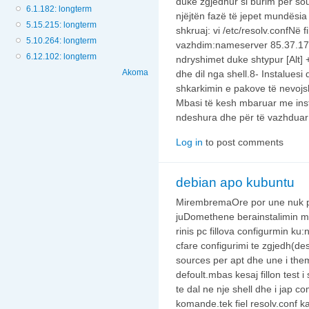
duke zgjedhur si burim për sourc
6.1.182: longterm
njëjtën fazë të jepet mundësia 
5.15.215: longterm
shkruaj: vi /etc/resolv.confNë 
5.10.264: longterm
vazhdim:nameserver 85.37.17
6.12.102: longterm
ndryshimet duke shtypur [Alt] 
Akoma
dhe dil nga shell.8- Instaluesi d
shkarkimin e pakove të nevojsh
Mbasi të kesh mbaruar me inst
ndeshura dhe për të vazhduar 
Log in
to post comments
debian apo kubuntu
MirembremaOre por une nuk p
juDomethene berainstalimin m
rinis pc fillova configurmin k
cfare configurimi te zgjedh(de
sources per apt dhe une i them
defoult.mbas kesaj fillon test i
te dal ne nje shell dhe i jap
komande.tek fiel resolv.conf 