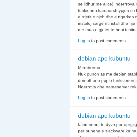
se lidhur me alice)i nderrrova
funkionon.kampershtypjen se 
e rrjetit e njeh dhe e ngarkon.n
instaloj sarge ntinstall dhe nj
me mua e gjetet te beni testin
Log in
to post comments
debian apo kubuntu
Mirmbrema
Nuk punon as me debian stabl
domethene ppple funksionon po
Nderrova dhe nameserver rek res
Log in
to post comments
debian apo kubuntu
falemnderit te dyve per eprgjig
per punene e slackware,ka mun