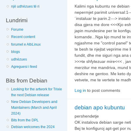
Kalimi nga kubuntu ne debian e
një udhëzues të ri
nepermjet parimit universal:1--
´instaluar te parin.2---> instal
Lundrimi
disa gjera me dore <<<Kjo eshte
Forume
japin mundesine per te konfigur
komande...Nga kjo mund te in
Recent content
ngjashme me "control panel" t
forumet e AlbLinux
te besh te njejtat veprime me 
blogs
fundit, dhe me siguri nga ana
udhëzues
>>>te shfytezuar mire<<< , jan
Agreguesi i feed
merzitur me mandriva, mund t
deshire ne gentoo. Me keto dy 
Bits from Debian
vetvete, me te vertete te mad
Looking for the artwork for Trixie
Log in
to post comments
the next Debian release
New Debian Developers and
debian apo kubuntu
Maintainers (March and April
2024)
pershendetje
Bits from the DPL
OK instalova debian sarge neti
Debian welcomes the 2024
Bej te konfiguroj apt-get por n