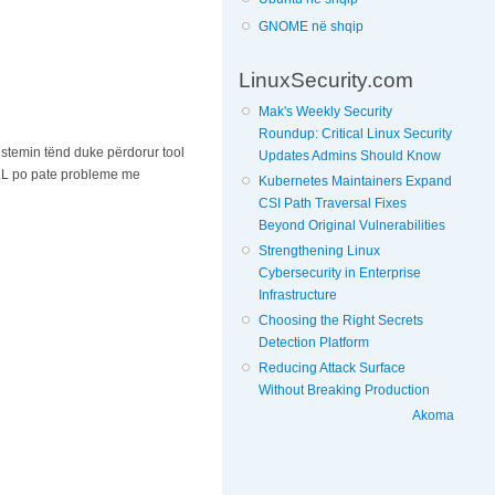
GNOME në shqip
LinuxSecurity.com
Mak's Weekly Security
Roundup: Critical Linux Security
istemin tënd duke përdorur tool
Updates Admins Should Know
LL po pate probleme me
Kubernetes Maintainers Expand
CSI Path Traversal Fixes
Beyond Original Vulnerabilities
Strengthening Linux
Cybersecurity in Enterprise
Infrastructure
Choosing the Right Secrets
Detection Platform
Reducing Attack Surface
Without Breaking Production
Akoma