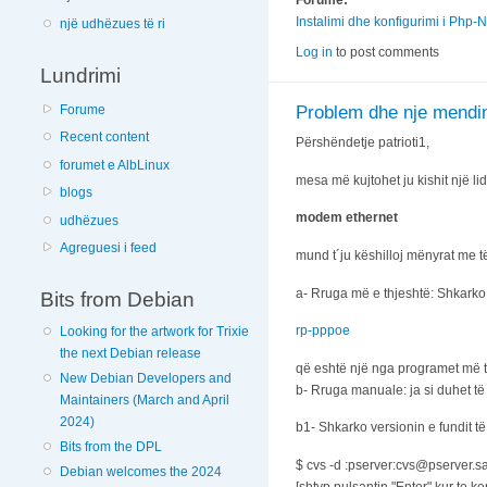
Forume:
Instalimi dhe konfigurimi i Php-
një udhëzues të ri
Log in
to post comments
Lundrimi
Forume
Problem dhe nje mend
Recent content
Përshëndetje patrioti1,
forumet e AlbLinux
mesa më kujtohet ju kishit një li
blogs
modem ethernet
udhëzues
Agreguesi i feed
mund t´ju këshilloj mënyrat me të
a- Rruga më e thjeshtë: Shkarko
Bits from Debian
rp-pppoe
Looking for the artwork for Trixie
the next Debian release
që eshtë një nga programet më të
New Debian Developers and
b- Rruga manuale: ja si duhet të
Maintainers (March and April
2024)
b1- Shkarko versionin e fundit
Bits from the DPL
$ cvs -d :pserver:cvs@pserver.s
Debian welcomes the 2024
[shtyp pulsantin "Enter" kur te k