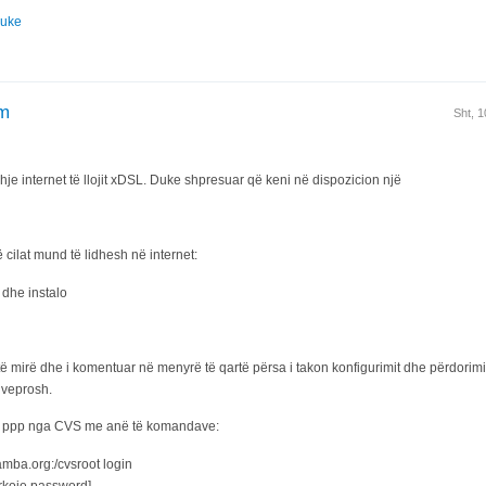
Nuke
im
Sht, 
dhje internet të llojit xDSL. Duke shpresuar që keni në dispozicion një
 cilat mund të lidhesh në internet:
 dhe instalo
 mirë dhe i komentuar në menyrë të qartë përsa i takon konfigurimit dhe përdorimi
 veprosh.
 të ppp nga CVS me anë të komandave:
amba.org:/cvsroot login
erkoje password]