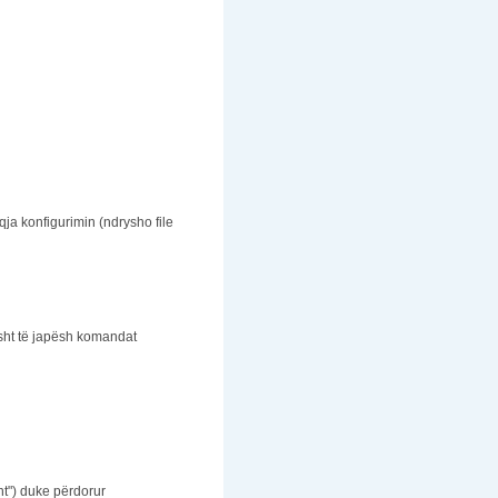
ja konfigurimin (ndrysho file
misht të japësh komandat
nt") duke përdorur