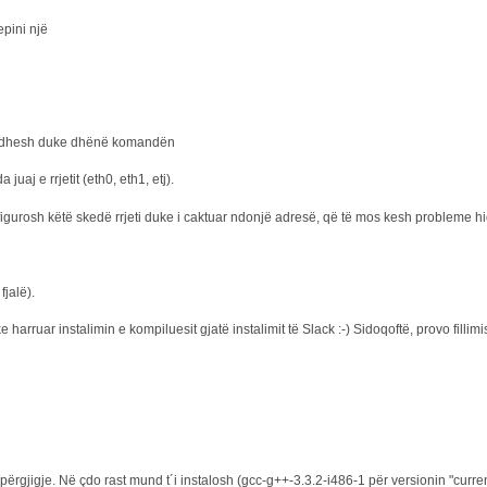
pini një
 lidhesh duke dhënë komandën
uaj e rrjetit (eth0, eth1, etj).
gurosh këtë skedë rrjeti duke i caktuar ndonjë adresë, që të mos kesh probleme hiq
jalë).
 harruar instalimin e kompiluesit gjatë instalimit të Slack :-) Sidoqoftë, provo filli
përgjigje. Në çdo rast mund t´i instalosh (gcc-g++-3.3.2-i486-1 për versionin "curre