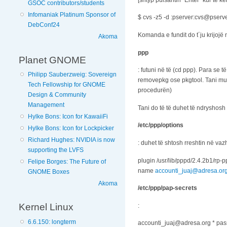
GSOC contributors/students
Infomaniak Platinum Sponsor of
$ cvs -z5 -d :pserver:cvs@pserv
DebConf24
Komanda e fundit do t´ju krijojë 
Akoma
ppp
Planet GNOME
: futuni në të (cd ppp). Para se
Philipp Sauberzweig: Sovereign
removepkg ose pkgtool. Tani mu
Tech Fellowship for GNOME
procedurën)
Design & Community
Management
Tani do të të duhet të ndryshosh d
Hylke Bons: Icon for KawaiiFi
/etc/ppp/options
Hylke Bons: Icon for Lockpicker
Richard Hughes: NVIDIA is now
: duhet të shtosh rreshtin në va
supporting the LVFS
plugin /usr/lib/pppd/2.4.2b1/rp-
Felipe Borges: The Future of
name
accounti_juaj@adresa.or
GNOME Boxes
Akoma
/etc/ppp/pap-secrets
Kernel Linux
:
6.6.150: longterm
accounti_juaj@adresa.org * pas