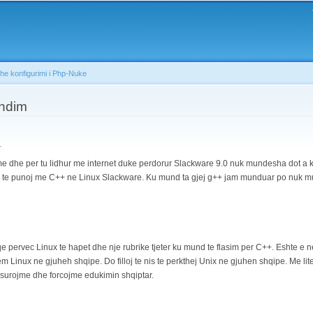
Skip to
main
content
dhe konfigurimi i Php-Nuke
ndim
1
 dhe per tu lidhur me internet duke perdorur Slackware 9.0 nuk mundesha dot a k
nd te punoj me C++ ne Linux Slackware. Ku mund ta gjej g++ jam munduar po nuk m
pervec Linux te hapet dhe nje rubrike tjeter ku mund te flasim per C++. Eshte e n
m Linux ne gjuheh shqipe. Do filloj te nis te perkthej Unix ne gjuhen shqipe. Me lit
urojme dhe forcojme edukimin shqiptar.