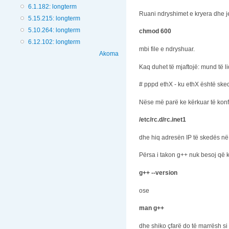
6.1.182: longterm
Ruani ndryshimet e kryera dhe je
5.15.215: longterm
5.10.264: longterm
chmod 600
6.12.102: longterm
mbi file e ndryshuar.
Akoma
Kaq duhet të mjaftojë: mund të
# pppd ethX - ku ethX është skeda j
Nëse më parë ke kërkuar të konfi
/etc/rc.d/rc.inet1
dhe hiq adresën IP të skedës në f
Përsa i takon g++ nuk besoj që ke
g++ --version
ose
man g++
dhe shiko çfarë do të marrësh si 