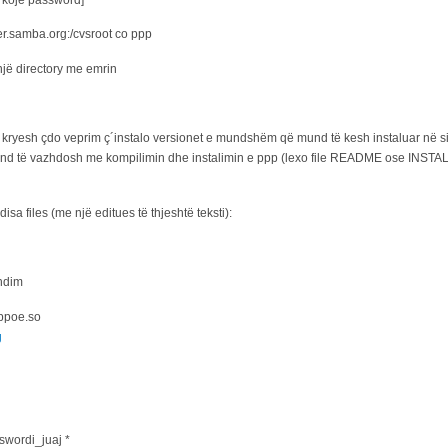
er.samba.org:/cvsroot co ppp
një directory me emrin
 të kryesh çdo veprim ç´instalo versionet e mundshëm që mund të kesh instaluar në s
nd të vazhdosh me kompilimin dhe instalimin e ppp (lexo file README ose INSTA
isa files (me një editues të thjeshtë teksti):
zhdim
pppoe.so
g
swordi_juaj *