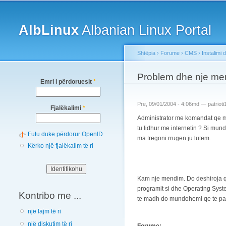
Main menu
AlbLinux
Albanian Linux Portal
Shtëpia
›
Forume
›
CMS
›
Instalimi 
You are here
Problem dhe nje me
Emri i përdoruesit
*
Pre, 09/01/2004 - 4:06md —
patrioti
Fjalëkalimi
*
Administrator me komandat qe me
tu lidhur me internetin ? Si mu
Futu duke përdorur OpenID
ma tregoni rrugen ju lutem.
Kërko një fjalëkalim të ri
Kam nje mendim. Do deshiroja qe 
programit si dhe Operating Syste
Kontribo me ...
te madh do mundohemi qe te pas
një lajm të ri
një diskutim të ri