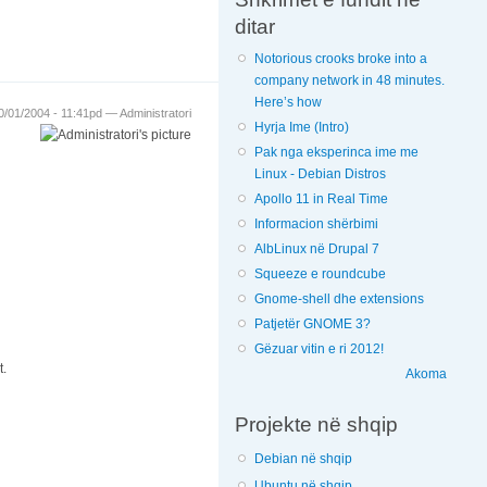
ditar
Notorious crooks broke into a
company network in 48 minutes.
Here’s how
10/01/2004 - 11:41pd —
Administratori
Hyrja Ime (Intro)
Pak nga eksperinca ime me
Linux - Debian Distros
Apollo 11 in Real Time
Informacion shërbimi
AlbLinux në Drupal 7
Squeeze e roundcube
Gnome-shell dhe extensions
Patjetër GNOME 3?
Gëzuar vitin e ri 2012!
t.
Akoma
Projekte në shqip
Debian në shqip
Ubuntu në shqip