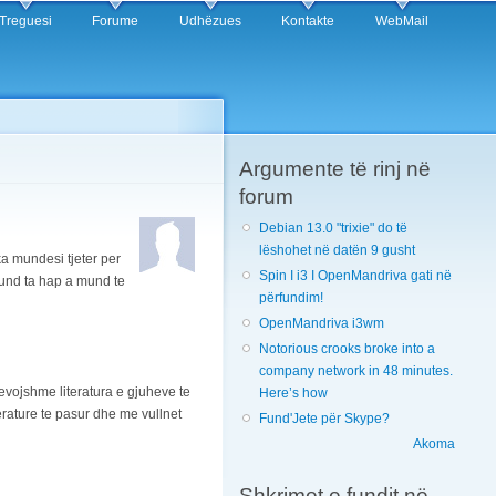
Treguesi
Forume
Udhëzues
Kontakte
WebMail
Argumente të rinj në
forum
Debian 13.0 "trixie" do të
lëshohet në datën 9 gusht
a mundesi tjeter per
Spin I i3 I OpenMandriva gati në
und ta hap a mund te
përfundim!
OpenMandriva i3wm
Notorious crooks broke into a
company network in 48 minutes.
evojshme literatura e gjuheve te
Here’s how
erature te pasur dhe me vullnet
Fund'Jete për Skype?
Akoma
Shkrimet e fundit në