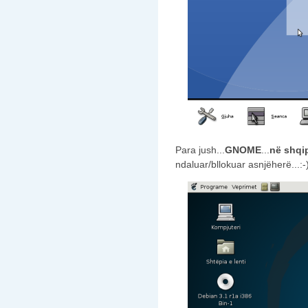
Para jush...
GNOME
...
në shqi
ndaluar/bllokuar asnjëherë...:-