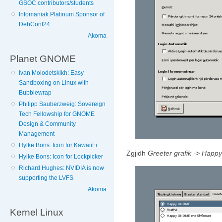
GSOC contributors/students
Infomaniak Platinum Sponsor of
DebConf24
Akoma
Planet GNOME
Ivan Molodetskikh: Easy
Sandboxing on Linux with
Bubblewrap
Philipp Sauberzweig: Sovereign
Tech Fellowship for GNOME
Design & Community
Management
Hylke Bons: Icon for KawaiiFi
Zgjidh
Greeter grafik -> Hap
Hylke Bons: Icon for Lockpicker
Richard Hughes: NVIDIA is now
supporting the LVFS
Akoma
Kernel Linux