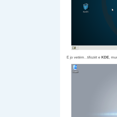
E jo vetëm...tifozët e
KDE
, mun