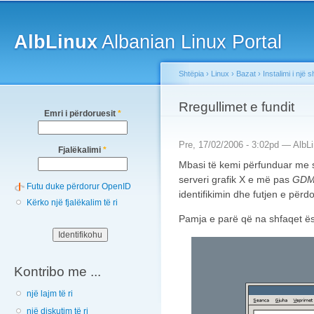
Main menu
Sk
ma
AlbLinux
Albanian Linux Portal
co
Shtëpia
›
Linux
›
Bazat
›
Instalimi i një
You are here
Rregullimet e fundit
Emri i përdoruesit
*
Pre, 17/02/2006 - 3:02pd —
AlbL
Fjalëkalimi
*
Mbasi të kemi përfunduar me su
serveri grafik X e më pas
GD
Futu duke përdorur OpenID
identifikimin dhe futjen e për
Kërko një fjalëkalim të ri
Pamja e parë që na shfaqet ës
Kontribo me ...
një lajm të ri
një diskutim të ri