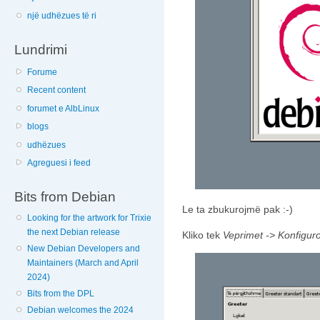
një udhëzues të ri
Lundrimi
Forume
Recent content
forumet e AlbLinux
blogs
udhëzues
Agreguesi i feed
Bits from Debian
Le ta zbukurojmë pak :-)
Looking for the artwork for Trixie
the next Debian release
Kliko tek
Veprimet -> Konfigur
New Debian Developers and
Maintainers (March and April
2024)
Bits from the DPL
Debian welcomes the 2024