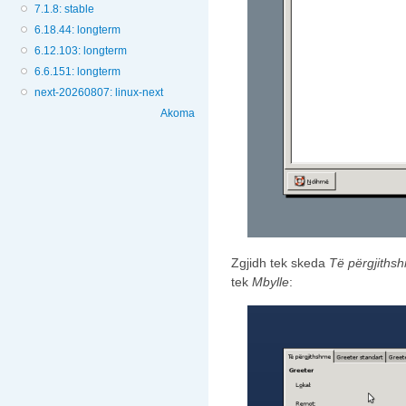
7.1.8: stable
6.18.44: longterm
6.12.103: longterm
6.6.151: longterm
next-20260807: linux-next
Akoma
Zgjidh tek skeda
Të përgjiths
tek
Mbylle
: