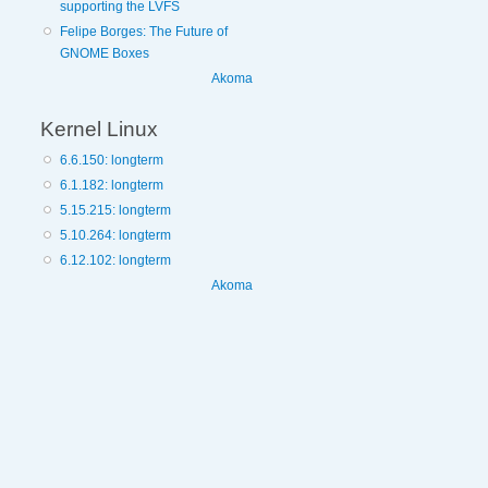
supporting the LVFS
Felipe Borges: The Future of
GNOME Boxes
Akoma
Kernel Linux
6.6.150: longterm
6.1.182: longterm
5.15.215: longterm
5.10.264: longterm
6.12.102: longterm
Akoma