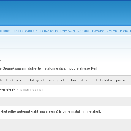
Skip to
main
content
i perfekt - Debian Sarge (3.1)
›
INSTALIMI DHE KONFIGURIMI I PJESËS TJETËR TË SIST
x
më SpamAssassin, duhet të instalojmë disa modulë shtesë Perl:
le-lock-perl libdigest-hmac-perl libnet-dns-perl libhtml-parser-
rl për të instaluar modulët:
het edhe automatikisht nga sistemi) fillojmë instalimin në shell: