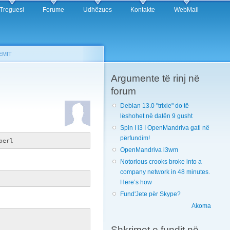
Treguesi
Forume
Udhëzues
Kontakte
WebMail
EMIT
Argumente të rinj në
forum
Debian 13.0 "trixie" do të
lëshohet në datën 9 gusht
Spin I i3 I OpenMandriva gati në
përfundim!
perl
OpenMandriva i3wm
Notorious crooks broke into a
company network in 48 minutes.
Here’s how
Fund'Jete për Skype?
Akoma
Shkrimet e fundit në