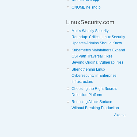
GNOME në shqip
LinuxSecurity.com
Mak's Weekly Security
Roundup: Critical Linux Security
Updates Admins Should Know
Kubernetes Maintainers Expand
CSI Path Traversal Fixes
Beyond Original Vulnerabilities
Strengthening Linux
Cybersecurity in Enterprise
Infrastructure
Choosing the Right Secrets
Detection Platform
Reducing Attack Surface
Without Breaking Production
Akoma