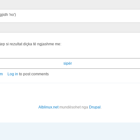
gjidh 'no')
jep si rezultat diçka të ngjashme me:
sipër
im
Log in
to post comments
Alblinux.net
mundësohet nga
Drupal
.