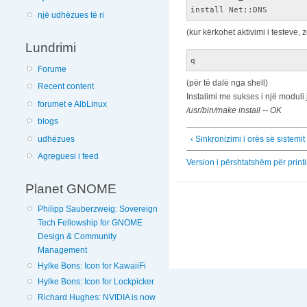
install Net::DNS
një udhëzues të ri
(kur kërkohet aktivimi i testeve, z
Lundrimi
q
Forume
(për të dalë nga shell)
Recent content
Instalimi me sukses i një moduli 
forumet e AlbLinux
/usr/bin/make install -- OK
blogs
udhëzues
‹ Sinkronizimi i orës së sistemit
Agreguesi i feed
Version i përshtatshëm për print
Planet GNOME
Philipp Sauberzweig: Sovereign
Tech Fellowship for GNOME
Design & Community
Management
Hylke Bons: Icon for KawaiiFi
Hylke Bons: Icon for Lockpicker
Richard Hughes: NVIDIA is now