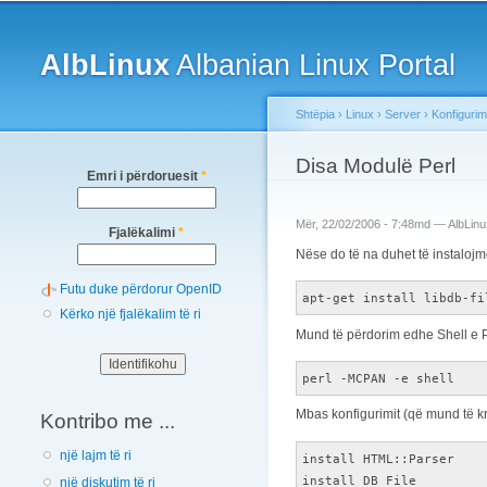
Main menu
AlbLinux
Albanian Linux Portal
Shtëpia
›
Linux
›
Server
›
Konfigurim
You are here
Disa Modulë Perl
Emri i përdoruesit
*
Mër, 22/02/2006 - 7:48md —
AlbLinu
Fjalëkalimi
*
Nëse do të na duhet të instaloj
Futu duke përdorur OpenID
apt-get install libdb-fi
Kërko një fjalëkalim të ri
Mund të përdorim edhe Shell e Pe
perl -MCPAN -e shell
Mbas konfigurimit (që mund të kry
Kontribo me ...
një lajm të ri
install HTML::Parser
install DB_File
një diskutim të ri