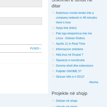
ditar
Notorious crooks broke into a
company network in 48 minutes.
Here’s how
Hyrja Ime (Intro)
Pak nga eksperinca ime me
Linux - Debian Distros
Apollo 11 in Real Time
FUNDI ›
Informacion shërbimi
AlbLinux në Drupal 7
Squeeze e roundcube
Gnome-shell dhe extensions
Patjetër GNOME 3?
Gëzuar vitin e ri 2012!
Akoma
Projekte në shqip
Debian në shqip
Ubuntu në shqip