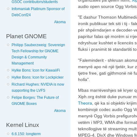
GSOC contributors/students
audio open source Ogg Vorbis
Infomaniak Platinum Sponsor of
DebConf24
"E dashur Thomson Multimedia
Akoma
ironik publikuar tek siti i tij
për shpërndarjen e decoder-v
Planet GNOME
papritur falas që morëm si rrjed
ndryshuar kushtet e licencës
Philipp Sauberzweig: Sovereign
fluksi i pranimit të standartiti
Tech Fellowship for GNOME
Design & Community
"Faleminderit - shkruan akoma 
Management
menyrë apo në një tjetër, kur z
Hylke Bons: Icon for KawaiiFi
tjetre free, gati gjithmonë në fu
Hylke Bons: Icon for Lockpicker
holla".
Richard Hughes: NVIDIA is now
Mbas marrëveshjes së kryer q
supporting the LVFS
Xiph.org është duke punuar mbi 
Felipe Borges: The Future of
Theora
, që ka si objektiv krij
GNOME Boxes
kombinojë codec audio Ogg Vo
Akoma
menyrë Ogg Vorbis prefigurohe
vetëm i MP3, WMA dhe formatev
Kernel Linux
teknollogjive të streaming mult
6.6.150: longterm
MPEG-4, DivX dhe Windows M