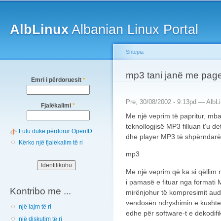
Main menu
Sk
ma
AlbLinux
Albanian Linux Portal
co
Shtëpia
You are here
mp3 tani janë me pag
Emri i përdoruesit
*
Pre, 30/08/2002 - 9:13pd —
AlbL
Fjalëkalimi
*
Me një veprim të papritur, mbaj
teknollogjisë MP3 filluan t'u d
Futu duke përdorur OpenID
dhe player MP3 të shpërndarë f
Kërko një fjalëkalim të ri
mp3
Me një veprim që ka si qëllim rr
i pamasë e fituar nga formati 
Kontribo me ...
mirënjohur të kompresimit au
vendosën ndryshimin e kushteve
një lajm të ri
edhe për software-t e dekodifik
një diskutim të ri