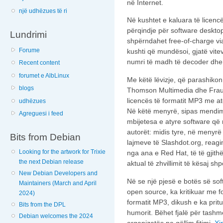
në Internet.
një udhëzues të ri
Në kushtet e kaluara të licenc
përqindje për software desktop
Lundrimi
shpërndahet free-of-charge via
Forume
kushti që mundësoi, gjatë vitev
numri të madh të decoder dhe
Recent content
forumet e AlbLinux
Me këtë lëvizje, që parashikon
blogs
Thomson Multimedia dhe Fraun
licencës të formatit MP3 me at
udhëzues
Në këtë menyrë, sipas mendimi
Agreguesi i feed
mbijetesa e atyre software që 
autorët: midis tyre, në menyrë
Bits from Debian
lajmeve të Slashdot.org, reag
Looking for the artwork for Trixie
nga ana e Red Hat, të të gjit
the next Debian release
aktual të zhvillimit të kësaj sh
New Debian Developers and
Në se një pjesë e botës së so
Maintainers (March and April
open source, ka kritikuar me f
2024)
formatit MP3, dikush e ka prit
Bits from the DPL
humorit. Bëhet fjalë për tashm
Debian welcomes the 2024
organizatës pa qëllim fitimi,
Xi