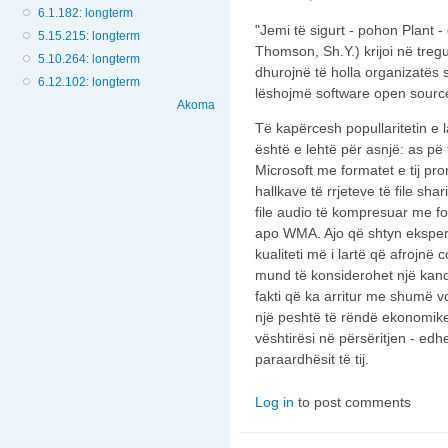
6.1.182: longterm
"Jemi të sigurt - pohon Plant 
5.15.215: longterm
Thomson, Sh.Y.) krijoi në tregun
5.10.264: longterm
dhurojnë të holla organizatës
6.12.102: longterm
lëshojmë software open source
Akoma
Të kapërcesh popullaritetin e l
është e lehtë për asnjë: as pë
Microsoft me formatet e tij pr
hallkave të rrjeteve të file 
file audio të kompresuar me f
apo WMA. Ajo që shtyn eksper
kualiteti më i lartë që afrojnë
mund të konsiderohet një kandi
fakti që ka arritur me shumë 
një peshtë të rëndë ekonomike
vështirësi në përsëritjen - edh
paraardhësit të tij.
Log in
to post comments