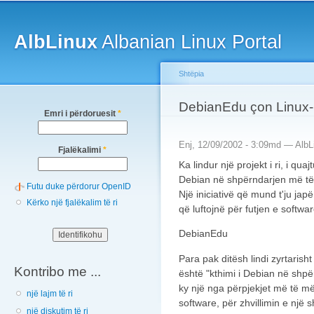
Main menu
Sk
ma
AlbLinux
Albanian Linux Portal
co
Shtëpia
You are here
DebianEdu çon Linux-i
Emri i përdoruesit
*
Enj, 12/09/2002 - 3:09md —
AlbL
Fjalëkalimi
*
Ka lindur një projekt i ri, i qu
Debian në shpërndarjen më të m
Futu duke përdorur OpenID
Një iniciativë që mund t'ju ja
Kërko një fjalëkalim të ri
që luftojnë për futjen e softwar
DebianEdu
Para pak ditësh lindi zyrtarish
Kontribo me ...
është "kthimi i Debian në shpë
ky një nga përpjekjet më të më
një lajm të ri
software, për zhvillimin e një
një diskutim të ri