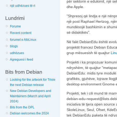
për sektorin e edukimit, një s
një udhëzues të ri
dhe Apple.
"Shpresoj që lindja e një nënpro
Lundrimi
një post Raphael Hertzog, njëri
Forume
mundësojë bashkimin e shumë in
së didaktikës".
Recent content
forumet e AlbLinux
Në fakt DebianEdu është evoluci
blogs
projektit francez Debian Educa
grup mësuesish të quajtur
Lin
udhëzues
Agreguesi i feed
Projekti i ka propozuar komunit
ndryshëm, të quajtur "metapack
Bits from Debian
DebianEdu: midis tyre modulë 
grafikës, gjuhëve, lojrave llog
Looking for the artwork for Trixie
desktop environment Gnome 
the next Debian release
New Debian Developers and
Projekti, tek i cili mund të ma
Maintainers (March and April
debian-edu-request@lists.deb
2024)
iniciativa të tjera open source 
Bits from the DPL
SkoleLinux, Seul, Ofset, KdeEd
Debian welcomes the 2024
tek DebianEdu paketa të ndrysh