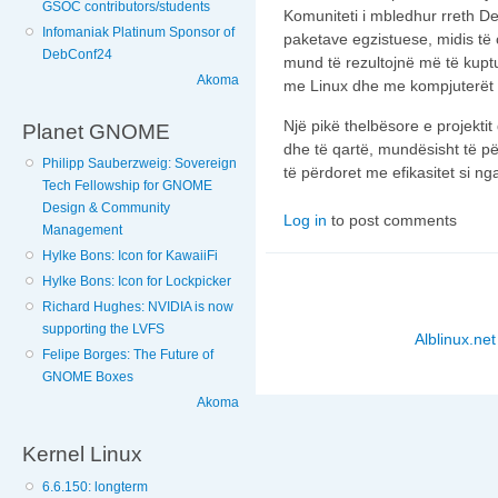
GSOC contributors/students
Komuniteti i mbledhur rreth D
Infomaniak Platinum Sponsor of
paketave egzistuese, midis të 
DebConf24
mund të rezultojnë më të kup
Akoma
me Linux dhe me kompjuterët n
Një pikë thelbësore e projektit 
Planet GNOME
dhe të qartë, mundësisht të 
Philipp Sauberzweig: Sovereign
të përdoret me efikasitet si n
Tech Fellowship for GNOME
Design & Community
Log in
to post comments
Management
Hylke Bons: Icon for KawaiiFi
Hylke Bons: Icon for Lockpicker
Richard Hughes: NVIDIA is now
supporting the LVFS
Alblinux.net
Felipe Borges: The Future of
GNOME Boxes
Akoma
Kernel Linux
6.6.150: longterm