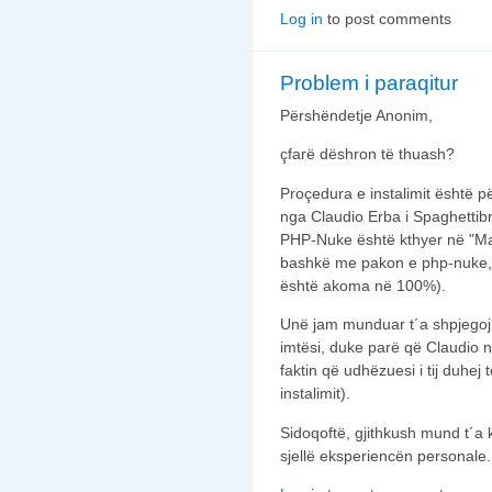
Log in
to post comments
Problem i paraqitur
Përshëndetje Anonim,
çfarë dëshron të thuash?
Proçedura e instalimit është p
nga Claudio Erba i Spaghettibra
PHP-Nuke është kthyer në "Ma
bashkë me pakon e php-nuke, 
është akoma në 100%).
Unë jam munduar t´a shpjegoj
imtësi, duke parë që Claudio n
faktin që udhëzuesi i tij duhej t
instalimit).
Sidoqoftë, gjithkush mund t´a 
sjellë eksperiencën personale.