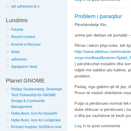
një udhëzues të ri
Problem i paraqitur
Lundrimi
Përshëndetje Kio,
Forume
urime për debian në portatël :-
Recent content
forumet e AlbLinux
Përsa i takon php-nuke, tek kj
http://www.alblinux.net/modul
blogs
mop=modload&name=Splatt_Fo
udhëzues
) përshkruhet instalimi dhe ko
Agreguesi i feed
ndjek me saktësi ato kalime, 
problem.
Planet GNOME
Pastaj, nga gabimi që të jep, 
Philipp Sauberzweig: Sovereign
Provo të nisësh shërbimin mys
Tech Fellowship for GNOME
Design & Community
Futja si përdorues normal tek 
Management
duke shkruar si përdorues i z
Hylke Bons: Icon for KawaiiFi
ri dhe po vazhdove të kesh p
Hylke Bons: Icon for Lockpicker
Log in
to post comments
Richard Hughes: NVIDIA is now