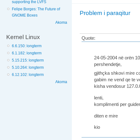
supporting the LVFS
Felipe Borges: The Future of
Problem i paraqitur
GNOME Boxes
Akoma
Kernel Linux
Quote:
6.6.150: longterm
6.1.182: longterm
24-05-2004 në orën 1
5.15.215: longterm
pershendetje,
5.10.264: longterm
gjithçka shkovi mire c
6.12.102: longterm
gabim ne vend qe te ve
Akoma
kisha vendosur 127.0.
lenti,
komplimenti per guide
diten e mire
kio