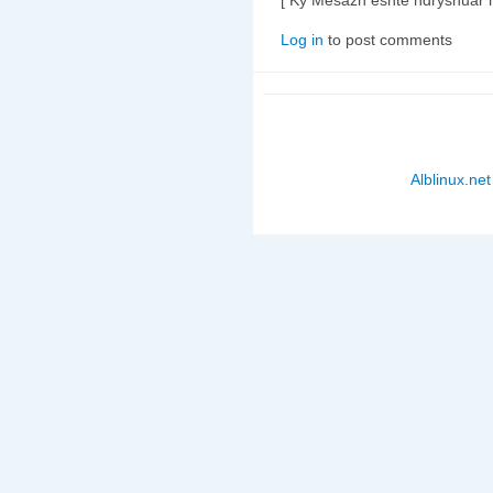
[ Ky Mesazh është ndryshuar 
Log in
to post comments
Alblinux.net