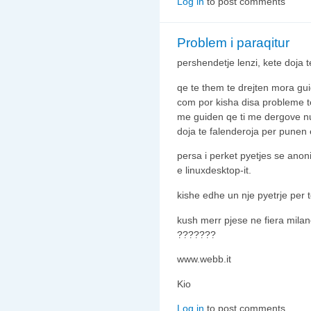
Log in
to post comments
Problem i paraqitur
pershendetje lenzi, kete doja t
qe te them te drejten mora gui
com por kisha disa probleme t
me guiden qe ti me dergove n
doja te falenderoja per punen 
persa i perket pyetjes se anon
e linuxdesktop-it.
kishe edhe un nje pyetrje per te
kush merr pjese ne fiera mila
???????
www.webb.it
Kio
Log in
to post comments