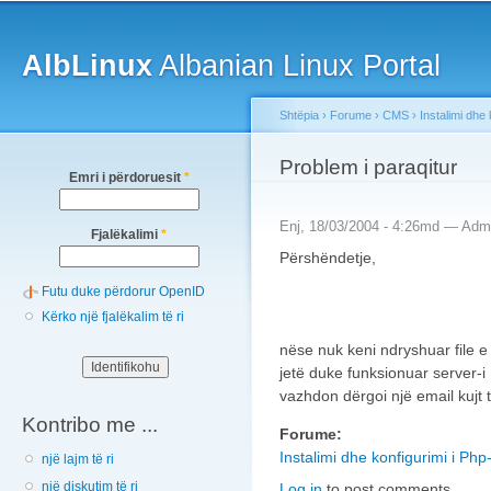
Main menu
Sk
ma
AlbLinux
Albanian Linux Portal
co
Shtëpia
›
Forume
›
CMS
›
Instalimi dhe
You are here
Problem i paraqitur
Emri i përdoruesit
*
Enj, 18/03/2004 - 4:26md —
Admi
Fjalëkalimi
*
Përshëndetje,
Futu duke përdorur OpenID
Kërko një fjalëkalim të ri
nëse nuk keni ndryshuar file e
jetë duke funksionuar server-
vazhdon dërgoi një email kujt t
Kontribo me ...
Forume:
Instalimi dhe konfigurimi i Ph
një lajm të ri
një diskutim të ri
Log in
to post comments