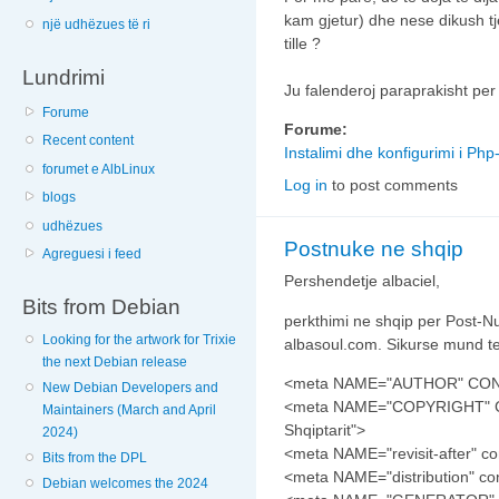
kam gjetur) dhe nese dikush tje
një udhëzues të ri
tille ?
Lundrimi
Ju falenderoj paraprakisht per p
Forume
Forume:
Recent content
Instalimi dhe konfigurimi i Ph
forumet e AlbLinux
Log in
to post comments
blogs
udhëzues
Postnuke ne shqip
Agreguesi i feed
Pershendetje albaciel,
Bits from Debian
perkthimi ne shqip per Post-N
Looking for the artwork for Trixie
albasoul.com. Sikurse mund te
the next Debian release
<meta NAME="AUTHOR" CONTEN
New Debian Developers and
<meta NAME="COPYRIGHT" CON
Maintainers (March and April
Shqiptarit">
2024)
<meta NAME="revisit-after" co
Bits from the DPL
<meta NAME="distribution" co
Debian welcomes the 2024