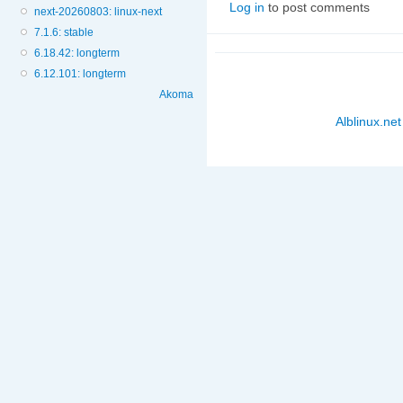
Log in
to post comments
next-20260803: linux-next
7.1.6: stable
6.18.42: longterm
6.12.101: longterm
Akoma
Alblinux.net