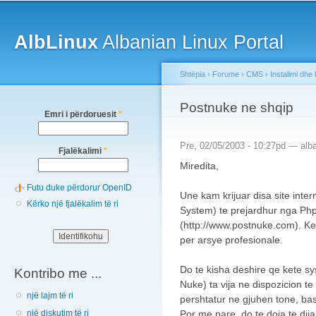
Main menu
Sk
ma
AlbLinux
Albanian Linux Portal
co
Shtëpia
›
Forume
›
CMS
›
Instalimi dhe
You are here
Postnuke ne shqip
Emri i përdoruesit
*
Pre, 02/05/2003 - 10:27pd —
alba
Fjalëkalimi
*
Miredita,
Futu duke përdorur OpenID
Une kam krijuar disa site in
Kërko një fjalëkalim të ri
System) te prejardhur nga Ph
(http://www.postnuke.com). Keto
per arsye profesionale.
Do te kisha deshire qe kete sy
Kontribo me ...
Nuke) ta vija ne dispozicion t
një lajm të ri
pershtatur ne gjuhen tone, b
Por me pare, do te doja te dija
një diskutim të ri