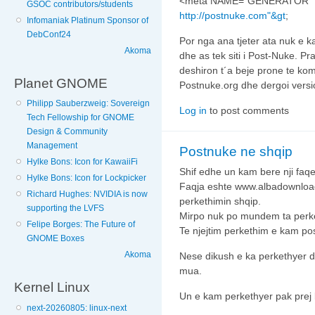
<meta NAME="GENERATOR" C
GSOC contributors/students
http://postnuke.com"&gt
;
Infomaniak Platinum Sponsor of
DebConf24
Por nga ana tjeter ata nuk e ka
Akoma
dhe as tek siti i Post-Nuke. Pr
deshiron t´a beje prone te kom
Planet GNOME
Postnuke.org dhe dergoi versio
Philipp Sauberzweig: Sovereign
Log in
to post comments
Tech Fellowship for GNOME
Design & Community
Management
Postnuke ne shqip
Hylke Bons: Icon for KawaiiFi
Shif edhe un kam bere nji faq
Hylke Bons: Icon for Lockpicker
Faqja eshte www.albadownloa
Richard Hughes: NVIDIA is now
perkethimin shqip.
supporting the LVFS
Mirpo nuk po mundem ta perket
Felipe Borges: The Future of
Te njejtim perkethim e kam po
GNOME Boxes
Akoma
Nese dikush e ka perkethyer d
mua.
Kernel Linux
Un e kam perkethyer pak prej k
next-20260805: linux-next