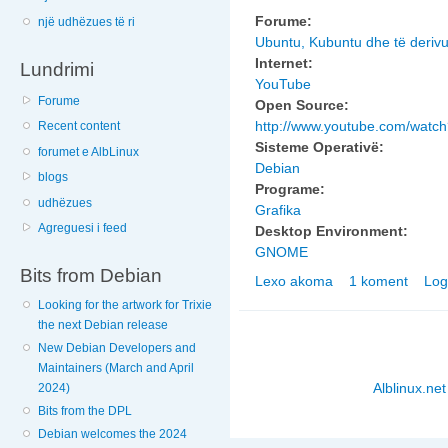
Forume:
një udhëzues të ri
Ubuntu, Kubuntu dhe të deriv
Internet:
Lundrimi
YouTube
Forume
Open Source:
http://www.youtube.com/wa
Recent content
Sisteme Operativë:
forumet e AlbLinux
Debian
blogs
Programe:
udhëzues
Grafika
Agreguesi i feed
Desktop Environment:
GNOME
Bits from Debian
Lexo akoma
1 koment
Log
nga ubuntu 8.10 dis
instalimit 640x400
Looking for the artwork for Trixie
the next Debian release
New Debian Developers and
Maintainers (March and April
Alblinux.net
2024)
Bits from the DPL
Debian welcomes the 2024