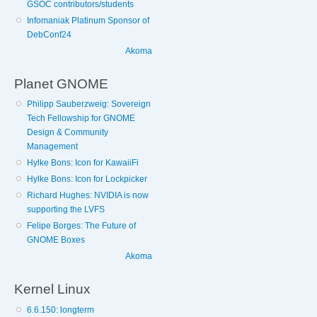
GSOC contributors/students
Infomaniak Platinum Sponsor of
DebConf24
Akoma
Planet GNOME
Philipp Sauberzweig: Sovereign
Tech Fellowship for GNOME
Design & Community
Management
Hylke Bons: Icon for KawaiiFi
Hylke Bons: Icon for Lockpicker
Richard Hughes: NVIDIA is now
supporting the LVFS
Felipe Borges: The Future of
GNOME Boxes
Akoma
Kernel Linux
6.6.150: longterm