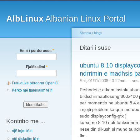
Main menu
Sk
ma
AlbLinux
Albanian Linux Portal
co
Shtëpia
›
blogs
You are here
Ditari i suse
Emri i përdoruesit
*
ubuntu 8.10 displayc
Fjalëkalimi
*
ndrrimin e madhsis pa
Sht, 01/11/2008 - 3:22md —
sus
Futu duke përdorur OpenID
Prshndetje e kam instalu ubun
Kërko një fjalëkalim të ri
Bildschirmauflösung 800x400 
per momentin ne ubuntu 8.4 
i njejti problem ka qen me ubu
sudo displayconfig-gtk )
Kontribo me ...
kurse ne 8.10 nuk funksionon 
nese din dikush si mund ta ndr
një lajm të ri
flm.
një diskutim të ri