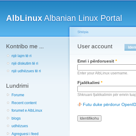
Main menu
Sk
ma
AlbLinux
Albanian Linux Portal
co
Shtëpia
Kontribo me ...
You are here
User account
Primary tabs
Iden
një lajm të ri
Emri i përdoruesit
*
një diskutim të ri
një udhëzues të ri
Enter your AlbLinux username.
Fjalëkalimi
*
Lundrimi
Shkruani fjalëkalimin për emrin tuaj
Forume
Recent content
Futu duke përdorur OpenI
forumet e AlbLinux
blogs
udhëzues
Agreguesi i feed