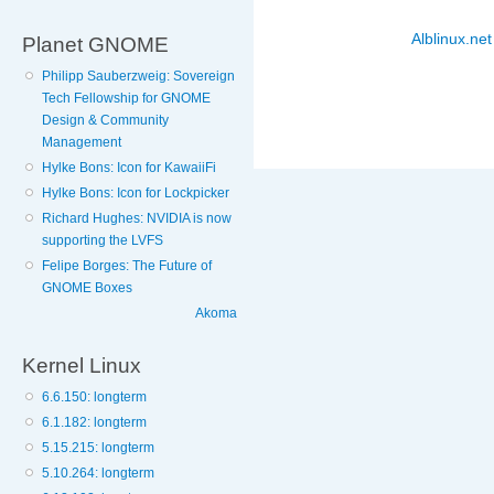
Alblinux.net
Planet GNOME
Philipp Sauberzweig: Sovereign
Tech Fellowship for GNOME
Design & Community
Management
Hylke Bons: Icon for KawaiiFi
Hylke Bons: Icon for Lockpicker
Richard Hughes: NVIDIA is now
supporting the LVFS
Felipe Borges: The Future of
GNOME Boxes
Akoma
Kernel Linux
6.6.150: longterm
6.1.182: longterm
5.15.215: longterm
5.10.264: longterm