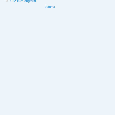
6.12.102: longterm
Akoma