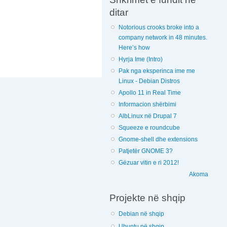
ditar
Notorious crooks broke into a
company network in 48 minutes.
Here’s how
Hyrja Ime (Intro)
Pak nga eksperinca ime me
Linux - Debian Distros
Apollo 11 in Real Time
Informacion shërbimi
AlbLinux në Drupal 7
Squeeze e roundcube
Gnome-shell dhe extensions
Patjetër GNOME 3?
Gëzuar vitin e ri 2012!
Akoma
Projekte në shqip
Debian në shqip
Ubuntu në shqip