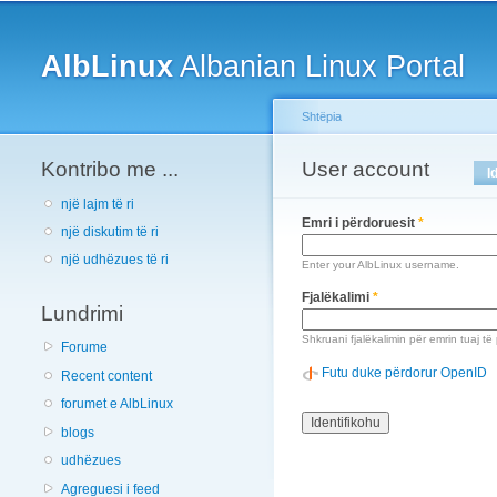
Main menu
AlbLinux
Albanian Linux Portal
Shtëpia
Kontribo me ...
You are here
User account
Primary tabs
I
një lajm të ri
Emri i përdoruesit
*
një diskutim të ri
një udhëzues të ri
Enter your AlbLinux username.
Fjalëkalimi
*
Lundrimi
Shkruani fjalëkalimin për emrin tuaj të
Forume
Futu duke përdorur OpenID
Recent content
forumet e AlbLinux
blogs
udhëzues
Agreguesi i feed