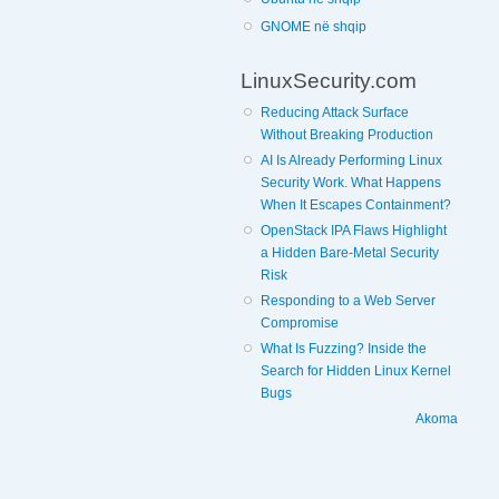
GNOME në shqip
LinuxSecurity.com
Reducing Attack Surface
Without Breaking Production
AI Is Already Performing Linux
Security Work. What Happens
When It Escapes Containment?
OpenStack IPA Flaws Highlight
a Hidden Bare-Metal Security
Risk
Responding to a Web Server
Compromise
What Is Fuzzing? Inside the
Search for Hidden Linux Kernel
Bugs
Akoma