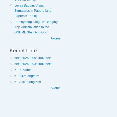
Lucas Baudin: Visual
Signatures in Papers (and
Papers 51.beta)
Ramayanapu Jagath: Bringing
App Uninstallation to the
GNOME Shell App Grid
Akoma
Kernel Linux
next-20260805: linux-next
next-20260803: linux-next
7.1.6: stable
6.18.42: longterm
6.12.101: longterm
Akoma