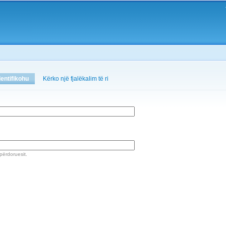
Skip to
main
content
dentifikohu
(active tab)
Kërko një fjalëkalim të ri
 përdoruesit.