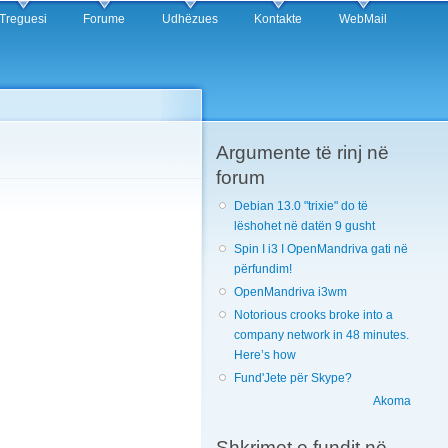
Treguesi
Forume
Udhëzues
Kontakte
WebMail
Argumente të rinj në
forum
Debian 13.0 "trixie" do të
lëshohet në datën 9 gusht
Spin I i3 I OpenMandriva gati në
përfundim!
OpenMandriva i3wm
Notorious crooks broke into a
company network in 48 minutes.
Here’s how
Fund'Jete për Skype?
Akoma
Shkrimet e fundit në