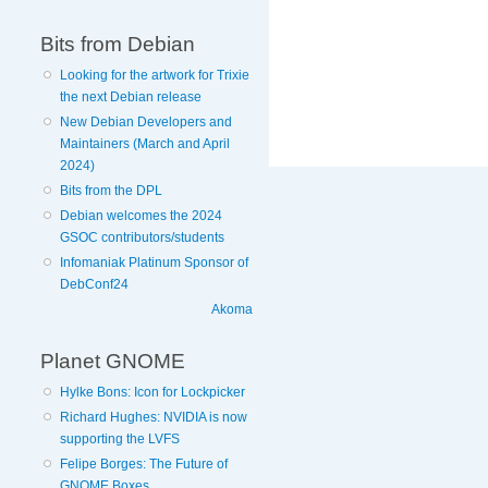
Bits from Debian
Looking for the artwork for Trixie
the next Debian release
New Debian Developers and
Maintainers (March and April
2024)
Bits from the DPL
Debian welcomes the 2024
GSOC contributors/students
Infomaniak Platinum Sponsor of
DebConf24
Akoma
Planet GNOME
Hylke Bons: Icon for Lockpicker
Richard Hughes: NVIDIA is now
supporting the LVFS
Felipe Borges: The Future of
GNOME Boxes