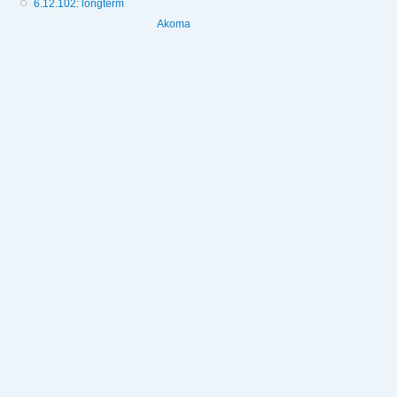
6.12.102: longterm
Akoma