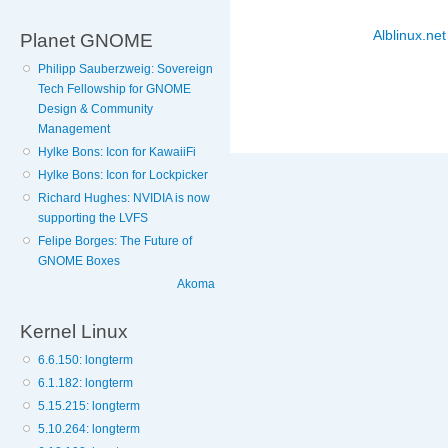
Alblinux.net
Planet GNOME
Philipp Sauberzweig: Sovereign
Tech Fellowship for GNOME
Design & Community
Management
Hylke Bons: Icon for KawaiiFi
Hylke Bons: Icon for Lockpicker
Richard Hughes: NVIDIA is now
supporting the LVFS
Felipe Borges: The Future of
GNOME Boxes
Akoma
Kernel Linux
6.6.150: longterm
6.1.182: longterm
5.15.215: longterm
5.10.264: longterm