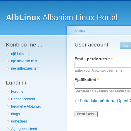
Main menu
Sk
ma
AlbLinux
Albanian Linux Portal
co
Shtëpia
Kontribo me ...
You are here
User account
Primary tabs
Iden
një lajm të ri
Emri i përdoruesit
*
një diskutim të ri
një udhëzues të ri
Enter your AlbLinux username.
Fjalëkalimi
*
Lundrimi
Shkruani fjalëkalimin për emrin tuaj
Forume
Recent content
Futu duke përdorur OpenI
forumet e AlbLinux
blogs
udhëzues
Agreguesi i feed