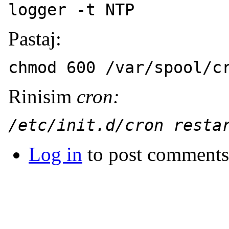
logger -t NTP
Pastaj:
chmod 600 /var/spool/c
Rinisim
cron
:
/etc/init.d/cron resta
Log in
to post comments