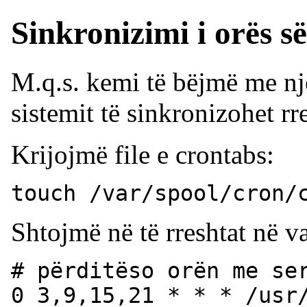
Sinkronizimi i orës së
M.q.s. kemi të bëjmë me një
sistemit të sinkronizohet r
Krijojmë file e crontabs:
touch /var/spool/cron/
Shtojmë në të rreshtat në 
# përditëso orën me se
0 3,9,15,21 * * * /usr